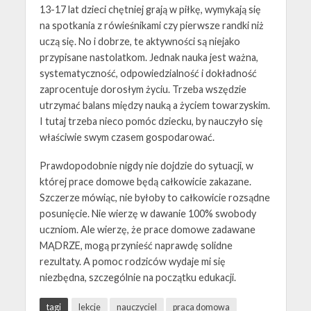
13-17 lat dzieci chętniej grają w piłkę, wymykają się
na spotkania z rówieśnikami czy pierwsze randki niż
uczą się. No i dobrze, te aktywności są niejako
przypisane nastolatkom. Jednak nauka jest ważna,
systematyczność, odpowiedzialność i dokładność
zaprocentuje dorosłym życiu. Trzeba wszędzie
utrzymać balans między nauką a życiem towarzyskim.
I tutaj trzeba nieco pomóc dziecku, by nauczyło się
właściwie swym czasem gospodarować.
Prawdopodobnie nigdy nie dojdzie do sytuacji, w
której prace domowe będą całkowicie zakazane.
Szczerze mówiąc, nie byłoby to całkowicie rozsądne
posunięcie. Nie wierzę w dawanie 100% swobody
uczniom. Ale wierzę, że prace domowe zadawane
MĄDRZE, mogą przynieść naprawdę solidne
rezultaty. A pomoc rodziców wydaje mi się
niezbędna, szczególnie na początku edukacji.
tagi
lekcje
nauczyciel
praca domowa