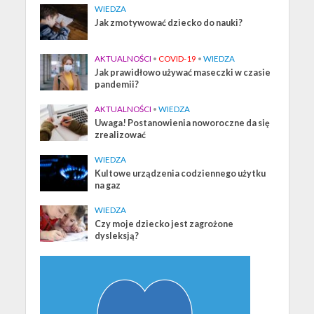
WIEDZA
Jak zmotywować dziecko do nauki?
AKTUALNOŚCI
•
COVID-19
•
WIEDZA
Jak prawidłowo używać maseczki w czasie
pandemii?
AKTUALNOŚCI
•
WIEDZA
Uwaga! Postanowienia noworoczne da się
zrealizować
WIEDZA
Kultowe urządzenia codziennego użytku
na gaz
WIEDZA
Czy moje dziecko jest zagrożone
dysleksją?