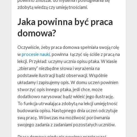
powinno zmuszać do
myślenia
i posługiwania się
zdobytą wiedzą czy umiejętnościami.
Jaka powinna być praca
domowa?
Oczywiście, żeby praca domowa spełniała swoją rolę
w
procesie nauki
, powinna łączyć się ściśle z pracą na
lekcji. Przykład: uczymy ucznia opisu ptaka. W klasie
„zbieramy” niezbędne słowa i wyrażenia na
podstawie ilustracji bądź obserwacji. Wspólnie
układamy i zapisujemy opis. W domu uczeń powinien
stworzyć opis innego ptaka, jeśli chce, może
dodatkowo narysować bądź wkleić jego ilustrację.
To funkcja utrwalająca zdobytą na lekcji umiejętność
budowania opisu. Następnego dnia uczeń odczytuje
swą pracę. Wówczas ma możliwość porównania
swojego zadania z zadaniami pozostałych uczniów.
Praca domowa nigdy nie powinna przekraczać