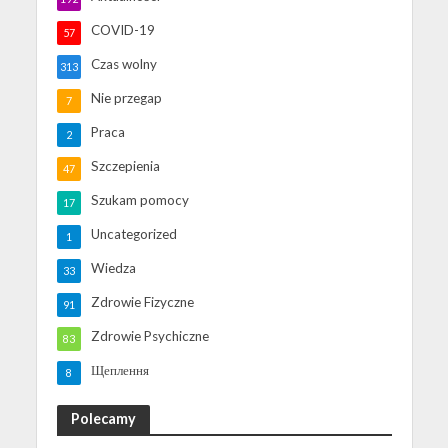
COVID-19
57
Czas wolny
313
Nie przegap
7
Praca
2
Szczepienia
47
Szukam pomocy
17
Uncategorized
1
Wiedza
33
Zdrowie Fizyczne
91
Zdrowie Psychiczne
83
Щеплення
8
Polecamy