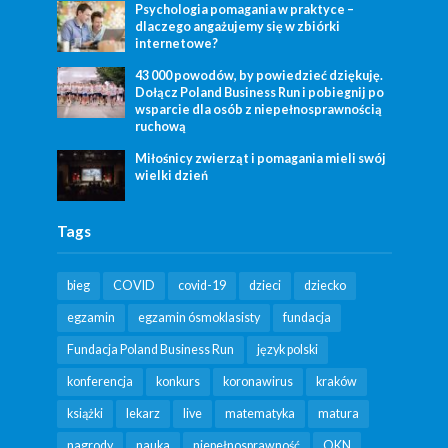
Psychologia pomagania w praktyce –
dlaczego angażujemy się w zbiórki
internetowe?
43 000 powodów, by powiedzieć dziękuję.
Dołącz Poland Business Run i pobiegnij po
wsparcie dla osób z niepełnosprawnością
ruchową
Miłośnicy zwierząt i pomagania mieli swój
wielki dzień
Tags
bieg
COVID
covid-19
dzieci
dziecko
egzamin
egzamin ósmoklasisty
fundacja
Fundacja Poland Business Run
język polski
konferencja
konkurs
koronawirus
kraków
książki
lekarz
live
matematyka
matura
nagrody
nauka
niepełnosprawność
OKN