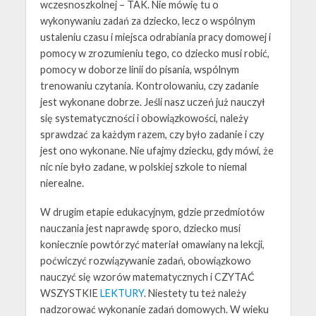
wczesnoszkolnej – TAK. Nie mówię tu o
wykonywaniu zadań za dziecko, lecz o wspólnym
ustaleniu czasu i miejsca odrabiania pracy domowej i
pomocy w zrozumieniu tego, co dziecko musi robić,
pomocy w doborze linii do pisania, wspólnym
trenowaniu czytania. Kontrolowaniu, czy zadanie
jest wykonane dobrze. Jeśli nasz uczeń już nauczył
się systematyczności i obowiązkowości, należy
sprawdzać za każdym razem, czy było zadanie i czy
jest ono wykonane. Nie ufajmy dziecku, gdy mówi, że
nic nie było zadane, w polskiej szkole to niemal
nierealne.
W drugim etapie edukacyjnym, gdzie przedmiotów
nauczania jest naprawdę sporo, dziecko musi
koniecznie powtórzyć materiał omawiany na lekcji,
poćwiczyć rozwiązywanie zadań, obowiązkowo
nauczyć się wzorów matematycznych i CZYTAĆ
WSZYSTKIE
LEKTURY
. Niestety tu też należy
nadzorować wykonanie zadań domowych. W wieku