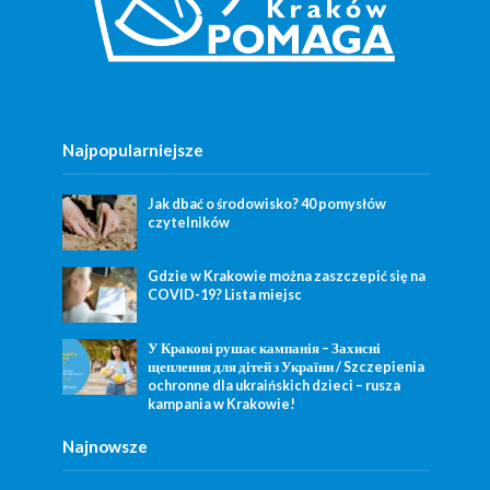
Najpopularniejsze
Jak dbać o środowisko? 40 pomysłów
czytelników
Gdzie w Krakowie można zaszczepić się na
COVID-19? Lista miejsc
У Кракові рушає кампанія – Захисні
щеплення для дітей з України / Szczepienia
ochronne dla ukraińskich dzieci – rusza
kampania w Krakowie!
Najnowsze