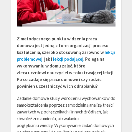
Z metodycznego punktu widzenia praca
domowa jest jedną z form organizacji procesu
kształcenia, szeroko stosowaną zarówno w
lekcji
problemowej
, jak i
lekcji podającej
. Polega na
wykonywaniu w domu zajęć, które
zleca
uczniowi
nauczyciel
w toku trwającej
lekcji
.
Po co zadaje się prace domowe i czy rodzic
powinien uczestniczyć w ich odrabianiu?
Zadanie domowe służy wdrożeniu
wychowanków
do
samokształcenia poprzez samodzielną analizę treści
zawartych w podręcznikach i innych źródłach, jak
również zrozumieniu, utrwalaniu i
pogłębianiu
wiedzy
. Wykonywanie zadań domowych