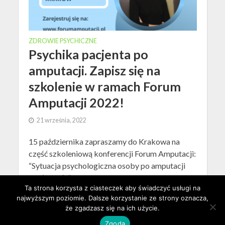
ZDROWIE PSYCHICZNE
Psychika pacjenta po
amputacji. Zapisz się na
szkolenie w ramach Forum
Amputacji 2022!
21 września, 2022
15 października zapraszamy do Krakowa na
część szkoleniową konferencji Forum Amputacji:
“Sytuacja psychologiczna osoby po amputacji
części ciała”. Ta wiedza...
Ta strona korzysta z ciasteczek aby świadczyć usługi na
najwyższym poziomie. Dalsze korzystanie ze strony oznacza,
że zgadzasz się na ich użycie.
Zgoda