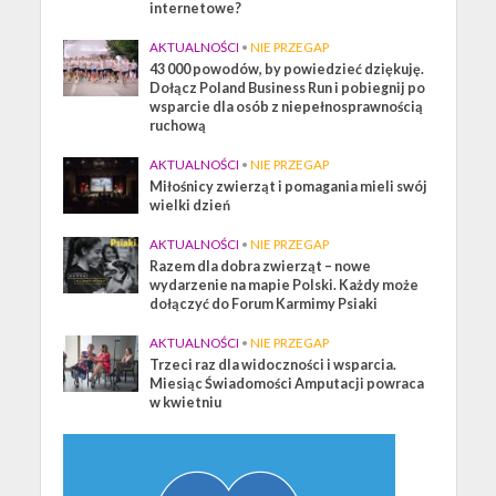
internetowe?
AKTUALNOŚCI
•
NIE PRZEGAP
43 000 powodów, by powiedzieć dziękuję.
Dołącz Poland Business Run i pobiegnij po
wsparcie dla osób z niepełnosprawnością
ruchową
AKTUALNOŚCI
•
NIE PRZEGAP
Miłośnicy zwierząt i pomagania mieli swój
wielki dzień
AKTUALNOŚCI
•
NIE PRZEGAP
Razem dla dobra zwierząt – nowe
wydarzenie na mapie Polski. Każdy może
dołączyć do Forum Karmimy Psiaki
AKTUALNOŚCI
•
NIE PRZEGAP
Trzeci raz dla widoczności i wsparcia.
Miesiąc Świadomości Amputacji powraca
w kwietniu