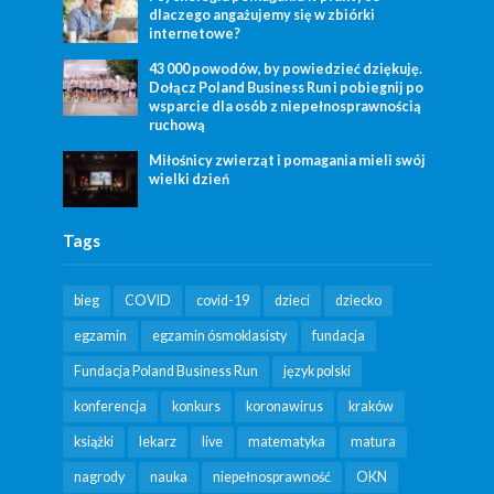
dlaczego angażujemy się w zbiórki
internetowe?
43 000 powodów, by powiedzieć dziękuję.
Dołącz Poland Business Run i pobiegnij po
wsparcie dla osób z niepełnosprawnością
ruchową
Miłośnicy zwierząt i pomagania mieli swój
wielki dzień
Tags
bieg
COVID
covid-19
dzieci
dziecko
egzamin
egzamin ósmoklasisty
fundacja
Fundacja Poland Business Run
język polski
konferencja
konkurs
koronawirus
kraków
książki
lekarz
live
matematyka
matura
nagrody
nauka
niepełnosprawność
OKN