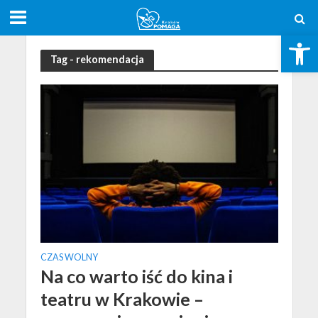
Open toolbar
Tag - rekomendacja
CZAS WOLNY
Na co warto iść do kina i
teatru w Krakowie –