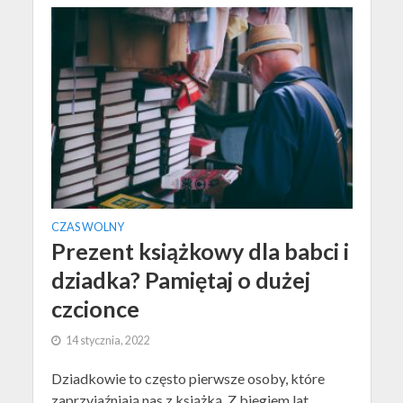
CZAS WOLNY
Prezent książkowy dla babci i
dziadka? Pamiętaj o dużej
czcionce
14 stycznia, 2022
Dziadkowie to często pierwsze osoby, które
zaprzyjaźniają nas z książką. Z biegiem lat