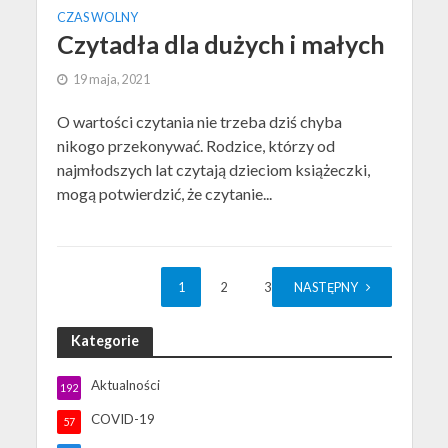
CZAS WOLNY
Czytadła dla dużych i małych
19 maja, 2021
O wartości czytania nie trzeba dziś chyba
nikogo przekonywać. Rodzice, którzy od
najmłodszych lat czytają dzieciom książeczki,
mogą potwierdzić, że czytanie...
1
2
3
NASTĘPNY
Kategorie
Aktualności
192
COVID-19
57