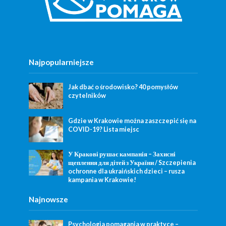
Najpopularniejsze
Jak dbać o środowisko? 40 pomysłów
czytelników
Gdzie w Krakowie można zaszczepić się na
COVID-19? Lista miejsc
У Кракові рушає кампанія – Захисні
щеплення для дітей з України / Szczepienia
ochronne dla ukraińskich dzieci – rusza
kampania w Krakowie!
Najnowsze
Psychologia pomagania w praktyce –