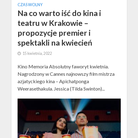
CZAS WOLNY
Na co warto iść do kina i
teatru w Krakowie –
propozycje premier i
spektakli na kwiecień
15 kwietnia, 2022
Kino Memoria Absolutny faworyt kwietnia.
Nagrodzony w Cannes najnowszy film mistrza
azjatyckiego kina – Apichatponga
Weerasethakula. Jessica (Tilda Swinton)...