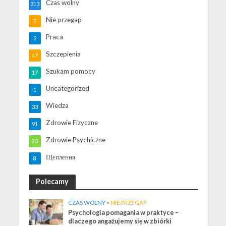
Czas wolny
313
Nie przegap
7
Praca
2
Szczepienia
47
Szukam pomocy
17
Uncategorized
1
Wiedza
33
Zdrowie Fizyczne
91
Zdrowie Psychiczne
83
Щеплення
8
Polecamy
CZAS WOLNY
•
NIE PRZEGAP
Psychologia pomagania w praktyce –
dlaczego angażujemy się w zbiórki