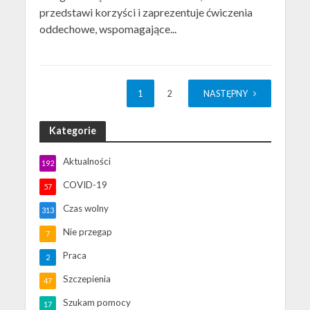
przedstawi korzyści i zaprezentuje ćwiczenia
oddechowe, wspomagające...
1
2
NASTĘPNY
Kategorie
Aktualności
192
COVID-19
57
Czas wolny
313
Nie przegap
7
Praca
2
Szczepienia
47
Szukam pomocy
17