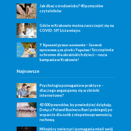
Jak dbać o środowisko? 40 pomysłów
czytelników
Gdzie w Krakowie można zaszczepić się na
COVID-19? Lista miejsc
У Кракові рушає кампанія – Захисні
щеплення для дітей з України / Szczepienia
ochronne dla ukraińskich dzieci – rusza
kampania w Krakowie!
Najnowsze
Psychologia pomagania w praktyce –
dlaczego angażujemy się w zbiórki
internetowe?
43 000 powodów, by powiedzieć dziękuję.
Dołącz Poland Business Run i pobiegnij po
wsparcie dla osób z niepełnosprawnością
ruchową
Miłośnicy zwierząt i pomagania mieli swój