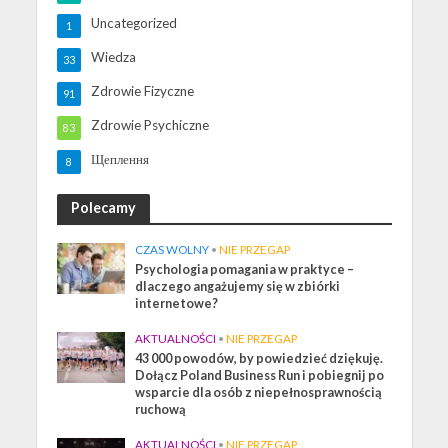
Uncategorized
1
Wiedza
33
Zdrowie Fizyczne
91
Zdrowie Psychiczne
83
Щеплення
8
Polecamy
CZAS WOLNY
•
NIE PRZEGAP
Psychologia pomagania w praktyce –
dlaczego angażujemy się w zbiórki
internetowe?
AKTUALNOŚCI
•
NIE PRZEGAP
43 000 powodów, by powiedzieć dziękuję.
Dołącz Poland Business Run i pobiegnij po
wsparcie dla osób z niepełnosprawnością
ruchową
AKTUALNOŚCI
•
NIE PRZEGAP