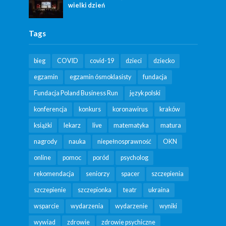
wielki dzień
Tags
bieg
COVID
covid-19
dzieci
dziecko
egzamin
egzamin ósmoklasisty
fundacja
Fundacja Poland Business Run
język polski
konferencja
konkurs
koronawirus
kraków
książki
lekarz
live
matematyka
matura
nagrody
nauka
niepełnosprawność
OKN
online
pomoc
poród
psycholog
rekomendacja
seniorzy
spacer
szczepienia
szczepienie
szczepionka
teatr
ukraina
wsparcie
wydarzenia
wydarzenie
wyniki
wywiad
zdrowie
zdrowie psychiczne