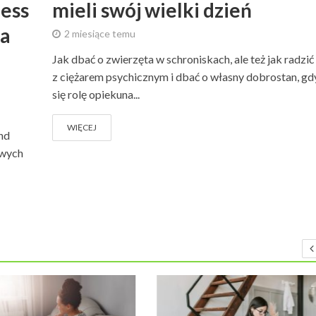
ness
mieli swój wielki dzień
la
2 miesiące temu
Jak dbać o zwierzęta w schroniskach, ale też jak radzić
z ciężarem psychicznym i dbać o własny dobrostan, gdy
się rolę opiekuna...
WIĘCEJ
nd
owych