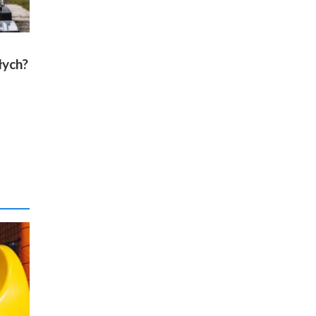
łych?