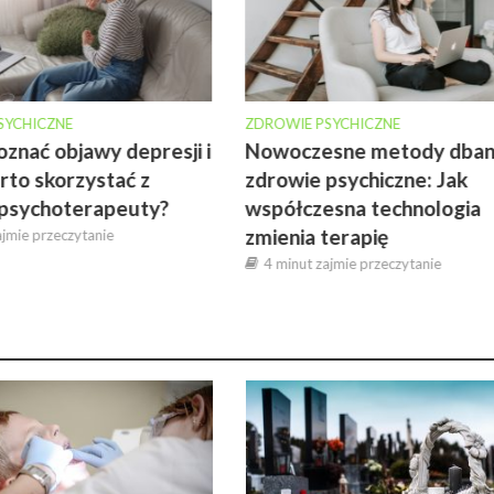
SYCHICZNE
ZDROWIE PSYCHICZNE
oznać objawy depresji i
Nowoczesne metody dban
rto skorzystać z
zdrowie psychiczne: Jak
psychoterapeuty?
współczesna technologia
zmienia terapię
ajmie przeczytanie
4 minut zajmie przeczytanie