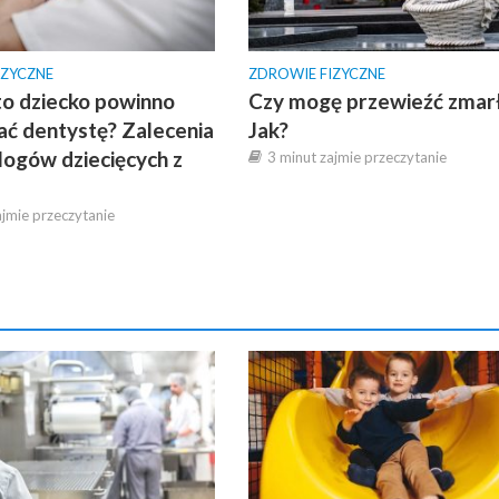
IZYCZNE
ZDROWIE FIZYCZNE
to dziecko powinno
Czy mogę przewieźć zmar
ć dentystę? Zalecenia
Jak?
ogów dziecięcych z
3 minut zajmie przeczytanie
a
ajmie przeczytanie