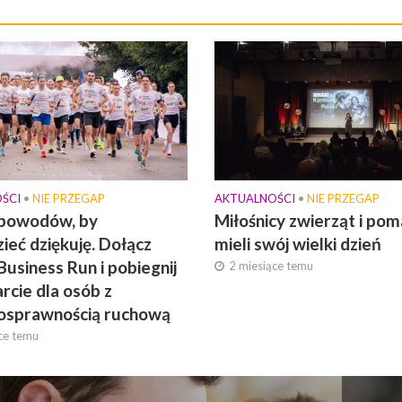
ŚCI
•
NIE PRZEGAP
AKTUALNOŚCI
•
NIE PRZEGAP
 powodów, by
Miłośnicy zwierząt i po
ieć dziękuję. Dołącz
mieli swój wielki dzień
Business Run i pobiegnij
2 miesiące temu
rcie dla osób z
osprawnością ruchową
ce temu