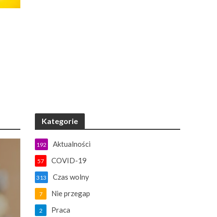
Kategorie
Aktualności
192
COVID-19
57
Czas wolny
313
Nie przegap
7
Praca
2