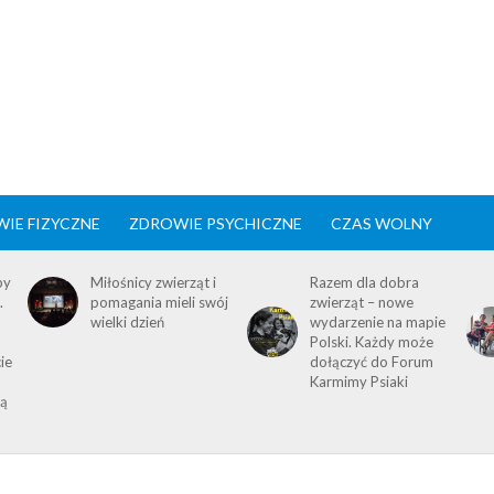
IE FIZYCZNE
ZDROWIE PSYCHICZNE
CZAS WOLNY
by
Miłośnicy zwierząt i
Razem dla dobra
.
pomagania mieli swój
zwierząt – nowe
wielki dzień
wydarzenie na mapie
Polski. Każdy może
ie
dołączyć do Forum
Karmimy Psiaki
ią