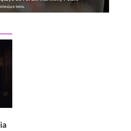
 miesiące temu
ia