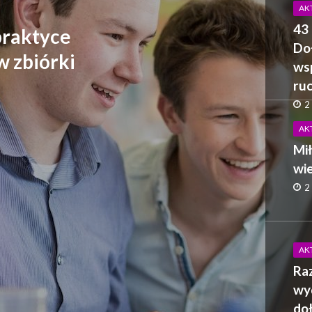
AK
43 
praktyce
Doł
w zbiórki
wsp
ru
2
AK
Mił
wie
2
AK
Ra
wyd
do