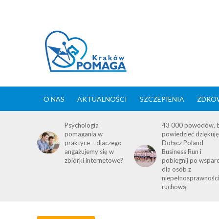
O NAS
AKTUALNOŚCI
SZCZEPIENIA
ZDROW
Psychologia
43 000 powodów, 
pomagania w
powiedzieć dziękuję
praktyce – dlaczego
Dołącz Poland
angażujemy się w
Business Run i
zbiórki internetowe?
pobiegnij po wsparc
dla osób z
niepełnosprawnośc
ruchową