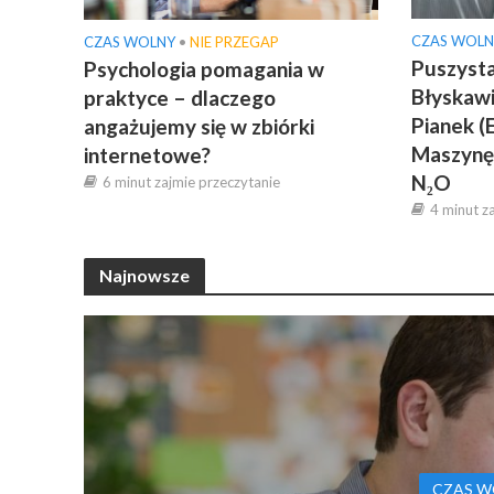
CZAS WOLN
CZAS WOLNY
•
NIE PRZEGAP
Puszysta
Psychologia pomagania w
Błyskawi
praktyce – dlaczego
Pianek (
angażujemy się w zbiórki
Maszynę
internetowe?
N₂O
6 minut zajmie przeczytanie
4 minut z
Najnowsze
CZAS W