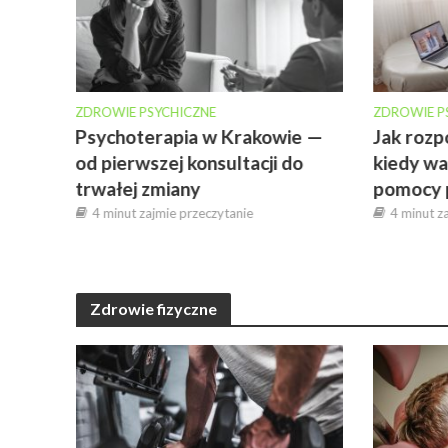
ZDROWIE PSYCHICZNE
ZDROWIE P
Psychoterapia w Krakowie —
Jak rozp
od pierwszej konsultacji do
kiedy wa
m
trwałej zmiany
pomocy 
4 minut zajmie przeczytanie
4 minut z
Zdrowie fizyczne