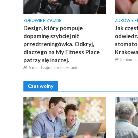
ZDROWIE FIZYCZNE
ZDROWIE F
Design, który pompuje
Jak częs
dopaminę szybciej niż
odwiedza
przedtreningówka. Odkryj,
stomatol
dlaczego na My Fitness Place
Krakow
patrzy się inaczej.
3 minut z
5 minut zajmie przeczytanie
Czas wolny