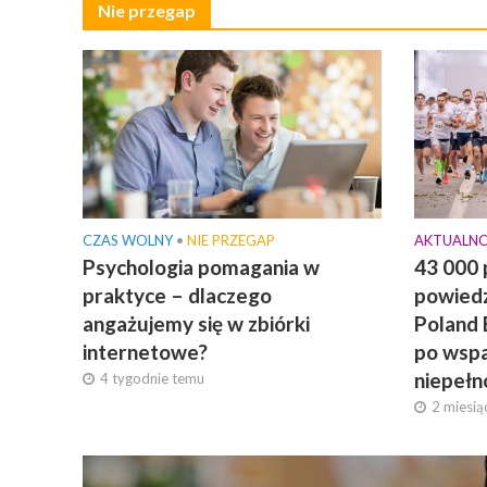
Nie przegap
CZAS WOLNY
•
NIE PRZEGAP
AKTUALNO
Psychologia pomagania w
43 000
praktyce – dlaczego
powiedz
angażujemy się w zbiórki
Poland 
internetowe?
po wspa
niepełn
4 tygodnie temu
2 miesią