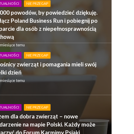
TUALNOŚCI
NIE PRZEGAP
000 powodów, by powiedzieć dziękuję.
ącz Poland Business Run i pobiegnij po
arcie dla osób z niepełnosprawnością
chową
 miesiące temu
TUALNOŚCI
NIE PRZEGAP
ośnicy zwierząt i pomagania mieli swój
lki dzień
 miesiące temu
TUALNOŚCI
NIE PRZEGAP
zem dla dobra zwierząt – nowe
arzenie na mapie Polski. Każdy może
łączyć do Forum Karmimy Psiaki