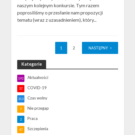
naszym kolejnym konkursie. Tym razem
poprosiliśmy o przesłanie nam propozycji
tematu (wraz z uzasadnieniem), który...
1
2
NASTĘPNY
Kategorie
Aktualności
192
COVID-19
57
Czas wolny
313
Nie przegap
7
Praca
2
Szczepienia
47