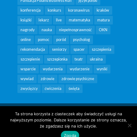
Fundacja Poland Business Run
język polski
konferencja
konkurs
koronawirus
kraków
książki
lekarz
live
matematyka
matura
nagrody
nauka
niepełnosprawność
OKN
online
pomoc
poród
psycholog
rekomendacja
seniorzy
spacer
szczepienia
szczepienie
szczepionka
teatr
ukraina
wsparcie
wydarzenia
wydarzenie
wyniki
wywiad
zdrowie
zdrowie psychiczne
zwycięzcy
ćwiczenia
święta
Copyright Fundacja Poland Business Run 2026 |
Ta strona korzysta z ciasteczek aby świadczyć usługi na
kontakt@krakowpomaga.pl
|
DEKLARACJA
najwyższym poziomie. Dalsze korzystanie ze strony oznacza,
DOSTĘPNOŚCI
że zgadzasz się na ich użycie.
Zgoda