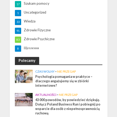
Szukam pomocy
17
Uncategorized
1
Wiedza
33
Zdrowie Fizyczne
91
Zdrowie Psychiczne
83
Щеплення
8
Polecamy
CZAS WOLNY
•
NIE PRZEGAP
Psychologia pomagania w praktyce –
dlaczego angażujemy się w zbiórki
internetowe?
AKTUALNOŚCI
•
NIE PRZEGAP
43 000 powodów, by powiedzieć dziękuję.
Dołącz Poland Business Run i pobiegnij po
wsparcie dla osób z niepełnosprawnością
ruchową