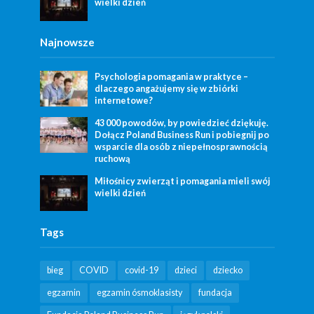
wielki dzień
Najnowsze
Psychologia pomagania w praktyce –
dlaczego angażujemy się w zbiórki
internetowe?
43 000 powodów, by powiedzieć dziękuję.
Dołącz Poland Business Run i pobiegnij po
wsparcie dla osób z niepełnosprawnością
ruchową
Miłośnicy zwierząt i pomagania mieli swój
wielki dzień
Tags
bieg
COVID
covid-19
dzieci
dziecko
egzamin
egzamin ósmoklasisty
fundacja