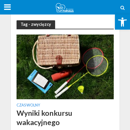
Otwórz pasek narzędzi
Tag - zwycięzcy
CZAS WOLNY
Wyniki konkursu
wakacyjnego