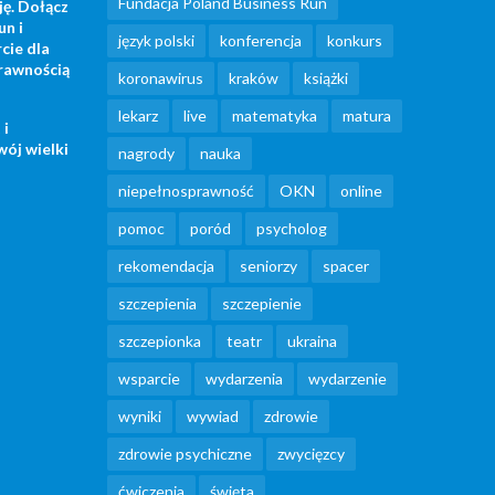
Fundacja Poland Business Run
ję. Dołącz
un i
język polski
konferencja
konkurs
cie dla
rawnością
koronawirus
kraków
książki
lekarz
live
matematyka
matura
 i
wój wielki
nagrody
nauka
niepełnosprawność
OKN
online
pomoc
poród
psycholog
rekomendacja
seniorzy
spacer
szczepienia
szczepienie
szczepionka
teatr
ukraina
wsparcie
wydarzenia
wydarzenie
wyniki
wywiad
zdrowie
zdrowie psychiczne
zwycięzcy
ćwiczenia
święta