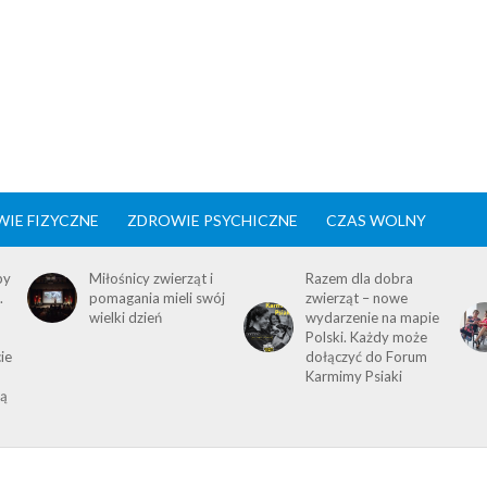
IE FIZYCZNE
ZDROWIE PSYCHICZNE
CZAS WOLNY
by
Miłośnicy zwierząt i
Razem dla dobra
.
pomagania mieli swój
zwierząt – nowe
wielki dzień
wydarzenie na mapie
Polski. Każdy może
ie
dołączyć do Forum
Karmimy Psiaki
ią