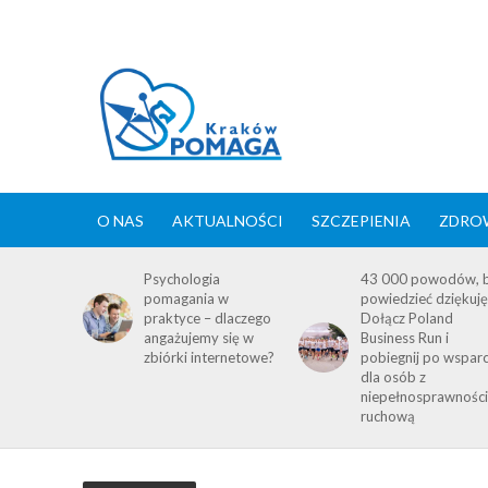
O NAS
AKTUALNOŚCI
SZCZEPIENIA
ZDROW
Psychologia
43 000 powodów, 
pomagania w
powiedzieć dziękuję
praktyce – dlaczego
Dołącz Poland
angażujemy się w
Business Run i
zbiórki internetowe?
pobiegnij po wsparc
dla osób z
niepełnosprawnośc
ruchową