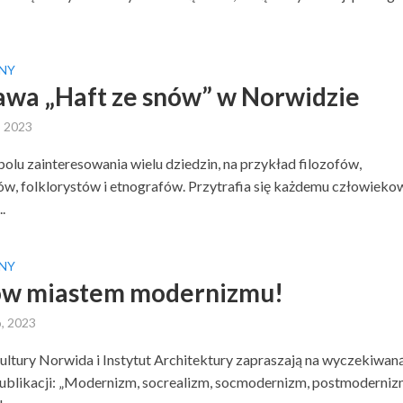
NY
wa „Haft ze snów” w Norwidzie
, 2023
 polu zainteresowania wielu dziedzin, na przykład filozofów,
w, folklorystów i etnografów. Przytrafia się każdemu człowiekow
.
NY
ów miastem modernizmu!
o, 2023
ltury Norwida i Instytut Architektury zapraszają na wyczekiwan
ublikacji: „Modernizm, socrealizm, socmodernizm, postmoderniz