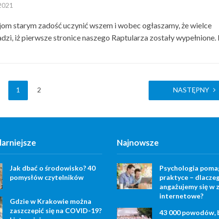
 2021
om starym zadość uczynić wszem i wobec ogłaszamy, że wielce
dzi, iż pierwsze stronice naszego Raptularza zostały wypełnione. B
1
2
NASTĘPNY
arniejsze
Najnowsze
Jak dbać o środowisko? 40
Psychologia poma
pomysłów czytelników
praktyce – dlacze
angażujemy się w z
internetowe?
Gdzie w Krakowie można
zaszczepić się na COVID-19?
43 000 powodów, 