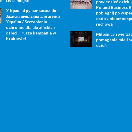
Lista miejsc
powiedzieć dzięku
Poland Business R
У Кракові рушає кампанія –
pobiegnij po wspar
Захисні щеплення для дітей з
osób z niepełnosp
України / Szczepienia
ruchową
ochronne dla ukraińskich
dzieci – rusza kampania w
Miłośnicy zwierząt
Krakowie!
pomagania mieli s
dzień