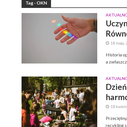
Tag - OKN
AKTUALNO
Uczyn
Równo
18 maja,
Historia op
a zwłaszcza
AKTUALNO
Dzień
harm
18 kwiet
Przeciętny
recykling 