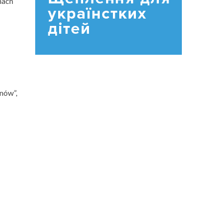
nach
nów”,