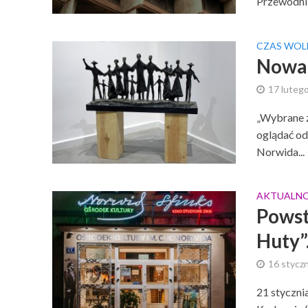
Przewodnik
CZAS WOL
Nowa 
17 luteg
„Wybrane z
oglądać od
Norwida...
AKTUALNO
Powst
Huty”
16 styczn
21 styczni