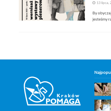
13 lipca,
By obyczaj
jesteśmy ra
Najpopul