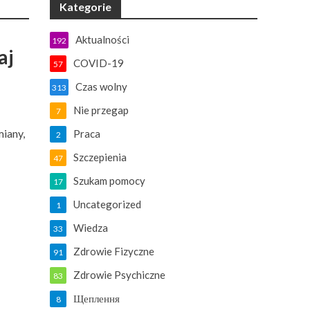
Kategorie
Aktualności
192
aj
COVID-19
57
Czas wolny
313
Nie przegap
7
miany,
Praca
2
Szczepienia
47
Szukam pomocy
17
Uncategorized
1
Wiedza
33
Zdrowie Fizyczne
91
Zdrowie Psychiczne
83
Щеплення
8