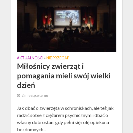
AKTUALNOŚCI
NIE PRZEGAP
•
Miłośnicy zwierząt i
pomagania mieli swój wielki
dzień
2 miesiące temu
Jak dbać o zwierzęta w schroniskach, ale też jak
radzić sobie z ciężarem psychicznym i dbać o
własny dobrostan, gdy pełni się rolę opiekuna
bezdomnych...