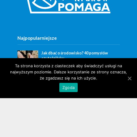
Najpopularniejsze
Jak dbać o środowisko? 40 pomysłów
czytelników
Ta strona korzysta z ciasteczek aby świadczyć usługi na
najwyższym poziomie. Dalsze korzystanie ze strony oznacza,
Gdzie w Krakowie można zaszczepić się na
że zgadzasz się na ich użycie.
COVID-19? Lista miejsc
Zgoda
У Кракові рушає кампанія – Захисні
щеплення для дітей з України / Szczepienia
ochronne dla ukraińskich dzieci – rusza
kampania w Krakowie!
Najnowsze
43 000 powodów, by powiedzieć dziękuję.