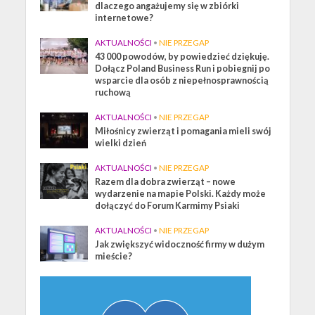
dlaczego angażujemy się w zbiórki
internetowe?
AKTUALNOŚCI
•
NIE PRZEGAP
43 000 powodów, by powiedzieć dziękuję.
Dołącz Poland Business Run i pobiegnij po
wsparcie dla osób z niepełnosprawnością
ruchową
AKTUALNOŚCI
•
NIE PRZEGAP
Miłośnicy zwierząt i pomagania mieli swój
wielki dzień
AKTUALNOŚCI
•
NIE PRZEGAP
Razem dla dobra zwierząt – nowe
wydarzenie na mapie Polski. Każdy może
dołączyć do Forum Karmimy Psiaki
AKTUALNOŚCI
•
NIE PRZEGAP
Jak zwiększyć widoczność firmy w dużym
mieście?