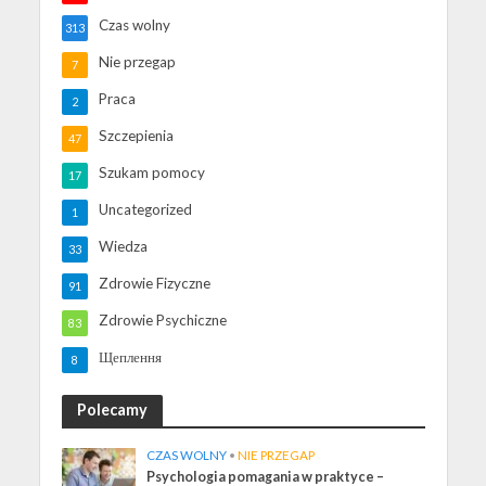
Czas wolny
313
Nie przegap
7
Praca
2
Szczepienia
47
Szukam pomocy
17
Uncategorized
1
Wiedza
33
Zdrowie Fizyczne
91
Zdrowie Psychiczne
83
Щеплення
8
Polecamy
CZAS WOLNY
•
NIE PRZEGAP
Psychologia pomagania w praktyce –