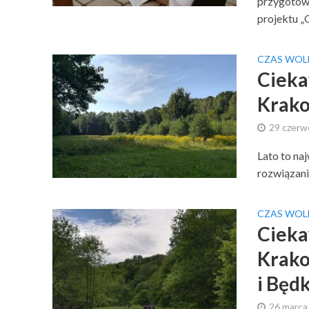
przygotowy
projektu „O
CZAS WOL
Cieka
Krako
29 czerw
Lato to na
rozwiązani
CZAS WOL
Cieka
Krako
i Będ
26 marca