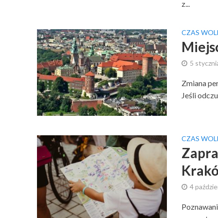
z...
CZAS WOL
Miejs
5 styczni
Zmiana per
Jeśli odcz
CZAS WOL
Zapra
Krak
4 paździe
Poznawanie