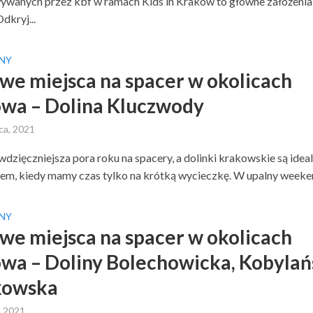
wanych przez kbf w ramach Kids in Kraków to główne założenia
dkryj...
NY
we miejsca na spacer w okolicach
wa – Dolina Kluczwody
ca, 2021
jwdzięczniejsza pora roku na spacery, a dolinki krakowskie są ide
em, kiedy mamy czas tylko na krótką wycieczkę. W upalny weeken
NY
we miejsca na spacer w okolicach
wa – Doliny Bolechowicka, Kobylań
kowska
, 2021