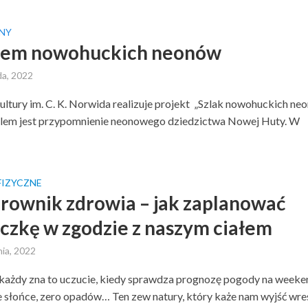
NY
iem nowohuckich neonów
da, 2022
ltury im. C. K. Norwida realizuje projekt „Szlak nowohuckich neo
elem jest przypomnienie neonowego dziedzictwa Nowej Huty. W
FIZYCZNE
rownik zdrowia – jak zaplanować
czkę w zgodzie z naszym ciałem
nia, 2022
ażdy zna to uczucie, kiedy sprawdza prognozę pogody na weeken
e słońce, zero opadów… Ten zew natury, który każe nam wyjść wre