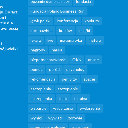
egzamin ósmoklasisty
fundacja
by
Fundacja Poland Business Run
ję. Dołącz
un i
język polski
konferencja
konkurs
cie dla
rawnością
koronawirus
kraków
książki
lekarz
live
matematyka
matura
 i
wój wielki
nagrody
nauka
niepełnosprawność
OKN
online
pomoc
poród
psycholog
rekomendacja
seniorzy
spacer
szczepienia
szczepienie
szczepionka
teatr
ukraina
wsparcie
wydarzenia
wydarzenie
wyniki
wywiad
zdrowie
zdrowie psychiczne
zwycięzcy