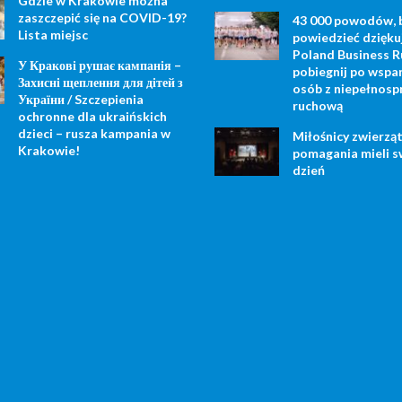
Gdzie w Krakowie można
zaszczepić się na COVID-19?
43 000 powodów, 
Lista miejsc
powiedzieć dzięku
Poland Business R
У Кракові рушає кампанія –
pobiegnij po wspar
Захисні щеплення для дітей з
osób z niepełnosp
України / Szczepienia
ruchową
ochronne dla ukraińskich
dzieci – rusza kampania w
Miłośnicy zwierząt
Krakowie!
pomagania mieli s
dzień