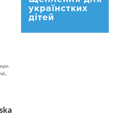
alnym
d...
ska