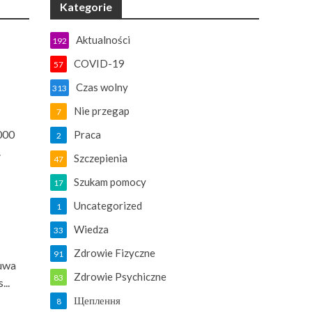
Kategorie
Aktualności
192
COVID-19
57
Czas wolny
313
Nie przegap
7
000
Praca
2
.
Szczepienia
47
Szukam pomocy
17
Uncategorized
1
Wiedza
33
Zdrowie Fizyczne
91
zuwa
Zdrowie Psychiczne
83
...
Щеплення
8