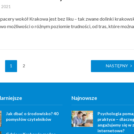
, 2021
spacery wokół Krakowa jest bez liku – tak zwane dolinki krakows
wo możliwości o różnym poziomie trudności, od tras, które możn
1
2
NASTĘPNY
arniejsze
Najnowsze
Jak dbać o środowisko? 40
Psychologia poma
pomysłów czytelników
praktyce – dlacze
angażujemy się w z
internetowe?