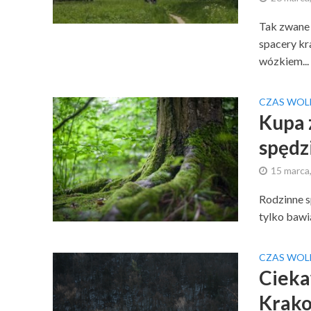
Tak zwane 
spacery kr
wózkiem...
CZAS WOL
Kupa 
spędzi
15 marca
Rodzinne s
tylko bawią
CZAS WOL
Cieka
Krako