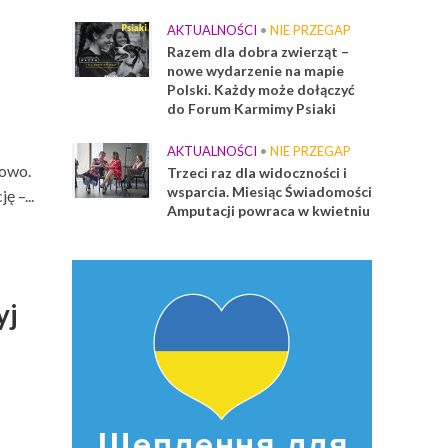
AKTUALNOŚCI
•
NIE PRZEGAP
Razem dla dobra zwierząt –
nowe wydarzenie na mapie
Polski. Każdy może dołączyć
do Forum Karmimy Psiaki
AKTUALNOŚCI
•
NIE PRZEGAP
nowo.
Trzeci raz dla widoczności i
wsparcia. Miesiąc Świadomości
 –...
Amputacji powraca w kwietniu
yj