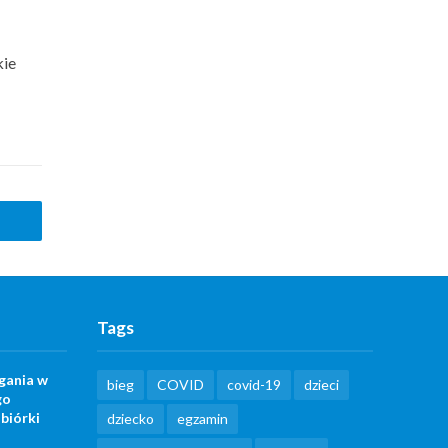
kie
a
Tags
gania w
bieg
COVID
covid-19
dzieci
go
biórki
dziecko
egzamin