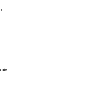
na
e
 nie