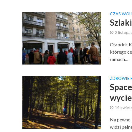
CZAS WOL
Szlak
2 listopa
Ośrodek Ku
którego c
ramach...
ZDROWIE 
Space
wycie
14 kwiet
Na pewno k
widzi pełn