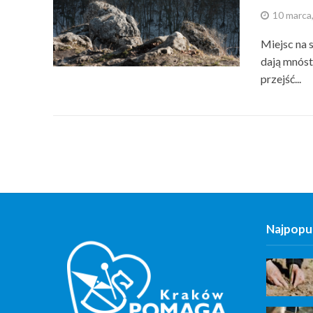
10 marca
Miejsc na 
dają mnóst
przejść...
Najpopul