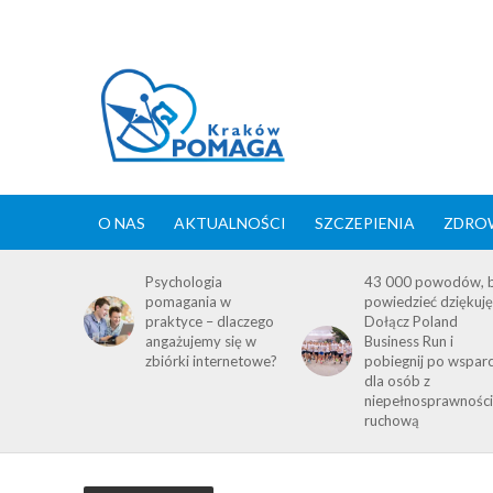
O NAS
AKTUALNOŚCI
SZCZEPIENIA
ZDROW
Psychologia
43 000 powodów, 
pomagania w
powiedzieć dziękuję
praktyce – dlaczego
Dołącz Poland
angażujemy się w
Business Run i
zbiórki internetowe?
pobiegnij po wsparc
dla osób z
niepełnosprawnośc
ruchową