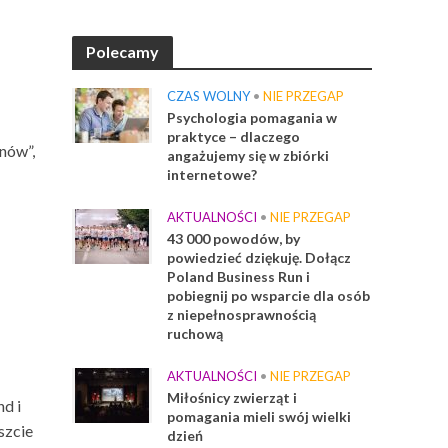
Polecamy
CZAS WOLNY
•
NIE PRZEGAP
Psychologia pomagania w
praktyce – dlaczego
nów”,
angażujemy się w zbiórki
internetowe?
AKTUALNOŚCI
•
NIE PRZEGAP
43 000 powodów, by
powiedzieć dziękuję. Dołącz
Poland Business Run i
pobiegnij po wsparcie dla osób
z niepełnosprawnością
ruchową
AKTUALNOŚCI
•
NIE PRZEGAP
Miłośnicy zwierząt i
d i
pomagania mieli swój wielki
szcie
dzień