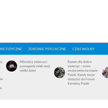
IE FIZYCZNE
ZDROWIE PSYCHICZNE
CZAS WOLNY
by
Miłośnicy zwierząt i
Razem dla dobra
.
pomagania mieli swój
zwierząt – nowe
wielki dzień
wydarzenie na mapie
Polski. Każdy może
ie
dołączyć do Forum
Karmimy Psiaki
ią