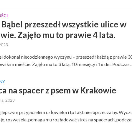
ŚCI
 Bąbel przeszedł wszystkie ulice w
wie. Zajęło mu to prawie 4 lata.
 2023
l dokonał niecodziennego wyczynu – przeszedł każdą z prawie 3
ewskim mieście. Zajęło mu to 3 lata, 10 miesięcy i 16 dni. Podczas..
NY
ca na spacer z psem w Krakowie
ia, 2023
najlepszym przyjacielem człowieka i to fakt niezaprzeczalny. Wyc
oje, rozwesela, pomaga mu rozładować stres na spacerach, podczas