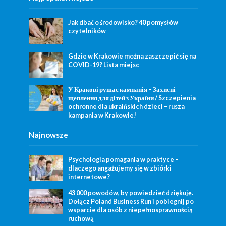
Jak dbać o środowisko? 40 pomysłów
czytelników
Gdzie w Krakowie można zaszczepić się na
COVID-19? Lista miejsc
У Кракові рушає кампанія – Захисні
щеплення для дітей з України / Szczepienia
ochronne dla ukraińskich dzieci – rusza
kampania w Krakowie!
Najnowsze
Psychologia pomagania w praktyce –
dlaczego angażujemy się w zbiórki
internetowe?
43 000 powodów, by powiedzieć dziękuję.
Dołącz Poland Business Run i pobiegnij po
wsparcie dla osób z niepełnosprawnością
ruchową