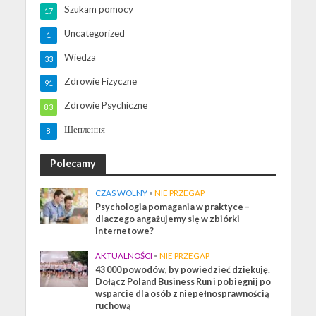
Szukam pomocy
17
Uncategorized
1
Wiedza
33
Zdrowie Fizyczne
91
Zdrowie Psychiczne
83
Щеплення
8
Polecamy
CZAS WOLNY
•
NIE PRZEGAP
Psychologia pomagania w praktyce –
dlaczego angażujemy się w zbiórki
internetowe?
AKTUALNOŚCI
•
NIE PRZEGAP
43 000 powodów, by powiedzieć dziękuję.
Dołącz Poland Business Run i pobiegnij po
wsparcie dla osób z niepełnosprawnością
ruchową