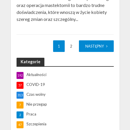
oraz operacja mastektomii to bardzo trudne
doświadczenia, które wnoszą w życie kobiety
szereg zmian oraz szczególny...
1
2
NASTĘPNY
Kategorie
Aktualności
192
COVID-19
57
Czas wolny
313
Nie przegap
7
Praca
2
Szczepienia
47