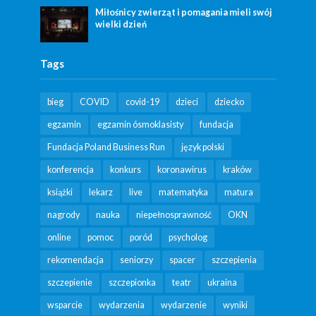
Miłośnicy zwierząt i pomagania mieli swój
wielki dzień
Tags
bieg
COVID
covid-19
dzieci
dziecko
egzamin
egzamin ósmoklasisty
fundacja
Fundacja Poland Business Run
język polski
konferencja
konkurs
koronawirus
kraków
książki
lekarz
live
matematyka
matura
nagrody
nauka
niepełnosprawność
OKN
online
pomoc
poród
psycholog
rekomendacja
seniorzy
spacer
szczepienia
szczepienie
szczepionka
teatr
ukraina
wsparcie
wydarzenia
wydarzenie
wyniki