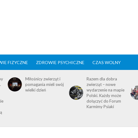
IE FIZYCZNE
ZDROWIE PSYCHICZNE
CZAS WOLNY
by
Miłośnicy zwierząt i
Razem dla dobra
.
pomagania mieli swój
zwierząt – nowe
wielki dzień
wydarzenie na mapie
Polski. Każdy może
ie
dołączyć do Forum
Karmimy Psiaki
ią