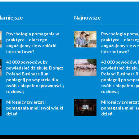
arniejsze
Najnowsze
Psychologia pomagania w
Psychologia poma
praktyce – dlaczego
praktyce – dlacze
angażujemy się w zbiórki
angażujemy się w z
internetowe?
internetowe?
43 000 powodów, by
43 000 powodów, 
powiedzieć dziękuję. Dołącz
powiedzieć dzięku
Poland Business Run i
Poland Business R
pobiegnij po wsparcie dla
pobiegnij po wspar
osób z niepełnosprawnością
osób z niepełnosp
ruchową
ruchową
Miłośnicy zwierząt i
Miłośnicy zwierząt
pomagania mieli swój wielki
pomagania mieli s
dzień
dzień