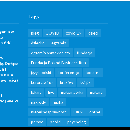
Tags
gania w
bieg
COVID
covid-19
dzieci
go
biórki
dziecko
egzamin
egzamin ósmoklasisty
fundacja
by
Fundacja Poland Business Run
ję. Dołącz
un i
język polski
konferencja
konkurs
cie dla
rawnością
koronawirus
kraków
książki
lekarz
live
matematyka
matura
 i
wój wielki
nagrody
nauka
niepełnosprawność
OKN
online
pomoc
poród
psycholog