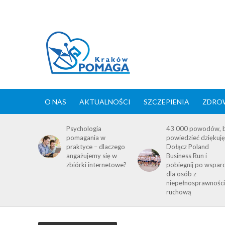
O NAS
AKTUALNOŚCI
SZCZEPIENIA
ZDROW
Psychologia
43 000 powodów, 
pomagania w
powiedzieć dziękuję
praktyce – dlaczego
Dołącz Poland
angażujemy się w
Business Run i
zbiórki internetowe?
pobiegnij po wsparc
dla osób z
niepełnosprawnośc
ruchową