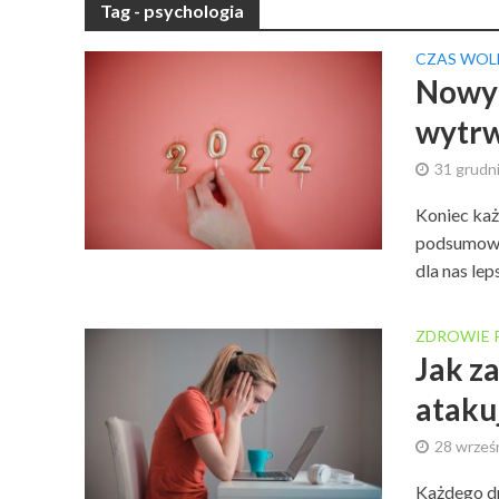
Tag - psychologia
CZAS WOL
Nowy 
wytrw
31 grudn
Koniec każ
podsumowan
dla nas leps
ZDROWIE 
Jak z
ataku
28 wrześ
Każdego dn