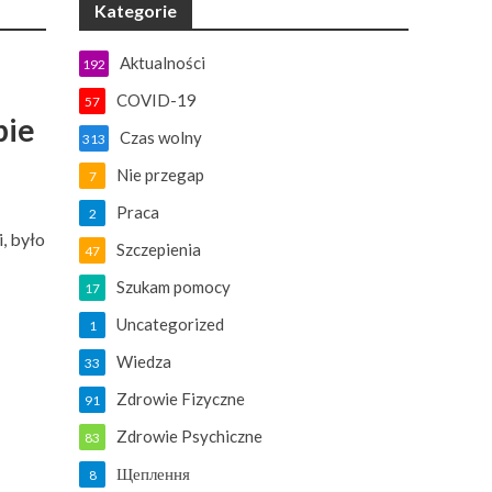
Kategorie
Aktualności
192
COVID-19
57
bie
Czas wolny
313
Nie przegap
7
Praca
2
, było
Szczepienia
47
Szukam pomocy
17
Uncategorized
1
Wiedza
33
Zdrowie Fizyczne
91
Zdrowie Psychiczne
83
Щеплення
8