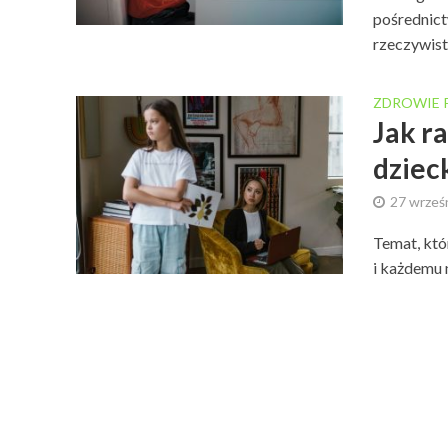
pośrednict
rzeczywisto
ZDROWIE 
Jak r
dziec
27 wrześ
Temat, któ
i każdemu 