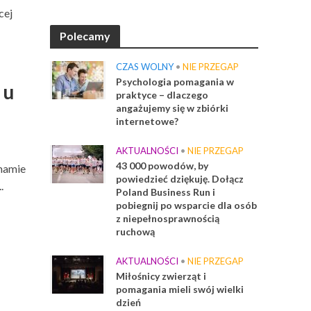
cej
Polecamy
CZAS WOLNY
•
NIE PRZEGAP
Psychologia pomagania w
 u
praktyce – dlaczego
angażujemy się w zbiórki
internetowe?
AKTUALNOŚCI
•
NIE PRZEGAP
43 000 powodów, by
 mamie
powiedzieć dziękuję. Dołącz
.
Poland Business Run i
pobiegnij po wsparcie dla osób
z niepełnosprawnością
ruchową
AKTUALNOŚCI
•
NIE PRZEGAP
Miłośnicy zwierząt i
pomagania mieli swój wielki
dzień