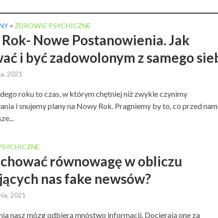
NY
ZDROWIE PSYCHICZNE
•
Rok- Nowe Postanowienia. Jak
ać i być zadowolonym z samego sie
ia, 2021
dego roku to czas, w którym chętniej niż zwykle czynimy
ia i snujemy plany na Nowy Rok. Pragniemy by to, co przed nami
ze...
PSYCHICZNE
achować równowagę w obliczu
jących nas fake newsów?
nia, 2021
ia nasz mózg odbiera mnóstwo informacji. Docierają one za