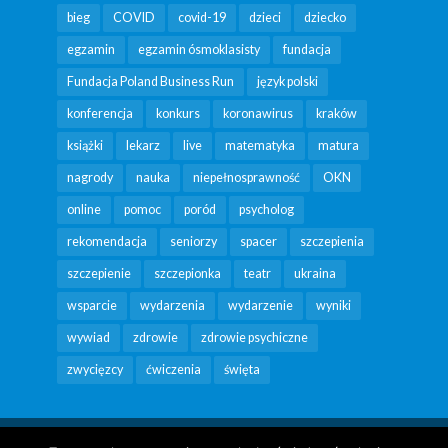
bieg
COVID
covid-19
dzieci
dziecko
egzamin
egzamin ósmoklasisty
fundacja
Fundacja Poland Business Run
język polski
konferencja
konkurs
koronawirus
kraków
książki
lekarz
live
matematyka
matura
nagrody
nauka
niepełnosprawność
OKN
online
pomoc
poród
psycholog
rekomendacja
seniorzy
spacer
szczepienia
szczepienie
szczepionka
teatr
ukraina
wsparcie
wydarzenia
wydarzenie
wyniki
wywiad
zdrowie
zdrowie psychiczne
zwycięzcy
ćwiczenia
święta
Copyright Fundacja Poland Business Run 2026 |