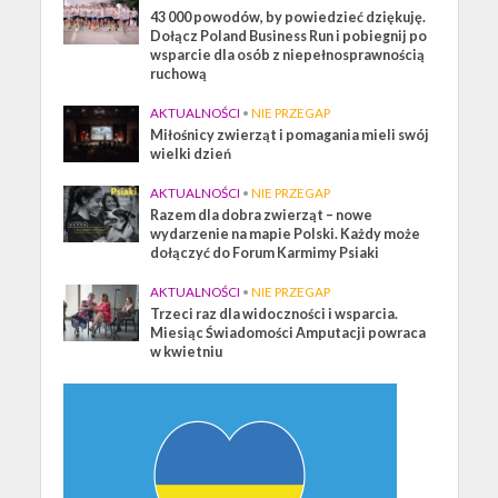
43 000 powodów, by powiedzieć dziękuję.
Dołącz Poland Business Run i pobiegnij po
wsparcie dla osób z niepełnosprawnością
ruchową
AKTUALNOŚCI
•
NIE PRZEGAP
Miłośnicy zwierząt i pomagania mieli swój
wielki dzień
AKTUALNOŚCI
•
NIE PRZEGAP
Razem dla dobra zwierząt – nowe
wydarzenie na mapie Polski. Każdy może
dołączyć do Forum Karmimy Psiaki
AKTUALNOŚCI
•
NIE PRZEGAP
Trzeci raz dla widoczności i wsparcia.
Miesiąc Świadomości Amputacji powraca
w kwietniu