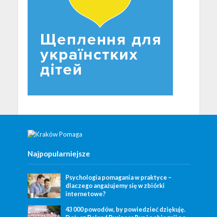
Najpopularniejsze
Psychologia pomagania w praktyce –
dlaczego angażujemy się w zbiórki
internetowe?
43 000 powodów, by powiedzieć dziękuję.