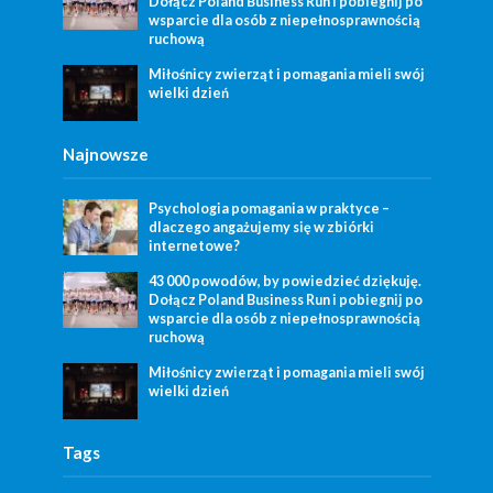
Dołącz Poland Business Run i pobiegnij po
wsparcie dla osób z niepełnosprawnością
ruchową
Miłośnicy zwierząt i pomagania mieli swój
wielki dzień
Najnowsze
Psychologia pomagania w praktyce –
dlaczego angażujemy się w zbiórki
internetowe?
43 000 powodów, by powiedzieć dziękuję.
Dołącz Poland Business Run i pobiegnij po
wsparcie dla osób z niepełnosprawnością
ruchową
Miłośnicy zwierząt i pomagania mieli swój
wielki dzień
Tags