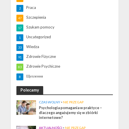
Praca
2
Szczepienia
47
Szukam pomocy
17
Uncategorized
1
Wiedza
33
Zdrowie Fizyczne
91
Zdrowie Psychiczne
83
Щеплення
8
Polecamy
CZAS WOLNY
•
NIE PRZEGAP
Psychologia pomagania w praktyce –
dlaczego angażujemy się w zbiórki
internetowe?
AKTUALNOŚCI
•
NIE PRZEGAP