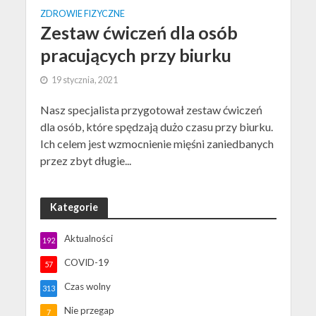
ZDROWIE FIZYCZNE
Zestaw ćwiczeń dla osób
pracujących przy biurku
19 stycznia, 2021
Nasz specjalista przygotował zestaw ćwiczeń
dla osób, które spędzają dużo czasu przy biurku.
Ich celem jest wzmocnienie mięśni zaniedbanych
przez zbyt długie...
Kategorie
Aktualności
192
COVID-19
57
Czas wolny
313
Nie przegap
7