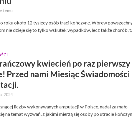
niu
ce temu
o roku około 12 tysięcy osób traci kończynę. Wbrew powszech
om nie dzieje się to tylko wskutek wypadków, lecz także chorób, t
ŚCI
ańczowy kwiecień po raz pierwszy
e! Przed nami Miesiąc Świadomości
acji.
a, 2024
nącej liczby wykonywanych amputacji w Polsce, nadal za mało
ię na temat wyzwań, z jakimi mierzą się osoby po utracie kończyn