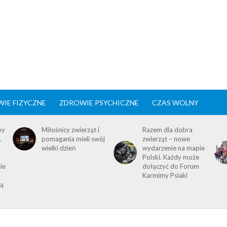
IE FIZYCZNE
ZDROWIE PSYCHICZNE
CZAS WOLNY
by
Miłośnicy zwierząt i
Razem dla dobra
.
pomagania mieli swój
zwierząt – nowe
wielki dzień
wydarzenie na mapie
Polski. Każdy może
ie
dołączyć do Forum
Karmimy Psiaki
ią