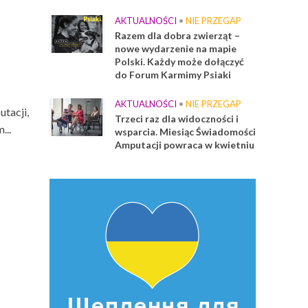
AKTUALNOŚCI
•
NIE PRZEGAP
Razem dla dobra zwierząt –
nowe wydarzenie na mapie
Polski. Każdy może dołączyć
do Forum Karmimy Psiaki
AKTUALNOŚCI
•
NIE PRZEGAP
tacji,
Trzeci raz dla widoczności i
...
wsparcia. Miesiąc Świadomości
Amputacji powraca w kwietniu