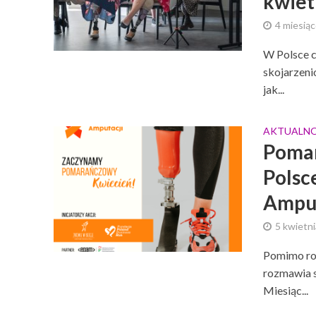
kwiet
4 miesią
W Polsce c
skojarzeni
jak...
AKTUALNO
Pomar
Polsc
Amput
5 kwietni
Pomimo ros
rozmawia s
Miesiąc...