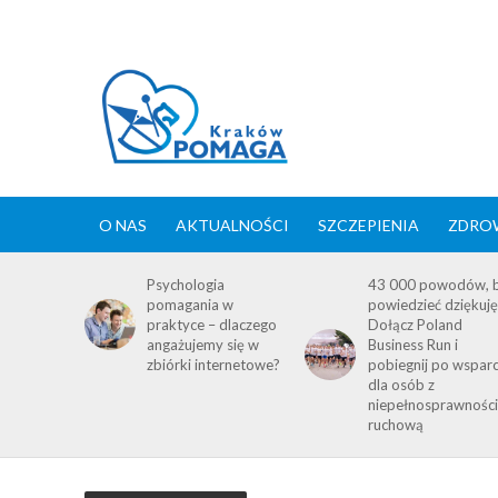
O NAS
AKTUALNOŚCI
SZCZEPIENIA
ZDROW
Psychologia
43 000 powodów, 
pomagania w
powiedzieć dziękuję
praktyce – dlaczego
Dołącz Poland
angażujemy się w
Business Run i
zbiórki internetowe?
pobiegnij po wsparc
dla osób z
niepełnosprawnośc
ruchową