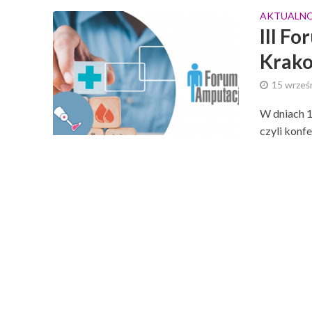
AKTUALNO
III F
Krako
15 wrześ
W dniach 1
czyli konf