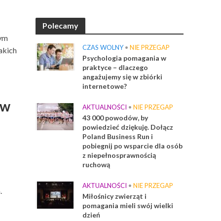
Polecamy
nym
CZAS WOLNY
•
NIE PRZEGAP
akich
Psychologia pomagania w
praktyce – dlaczego
angażujemy się w zbiórki
internetowe?
 w
AKTUALNOŚCI
•
NIE PRZEGAP
43 000 powodów, by
powiedzieć dziękuję. Dołącz
Poland Business Run i
pobiegnij po wsparcie dla osób
z niepełnosprawnością
ruchową
AKTUALNOŚCI
•
NIE PRZEGAP
.
Miłośnicy zwierząt i
pomagania mieli swój wielki
dzień