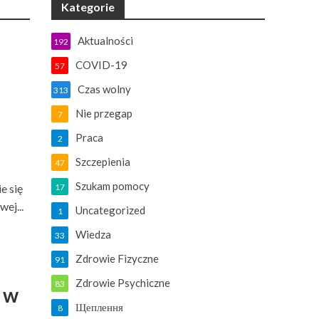
Kategorie
Aktualności
192
COVID-19
57
o
Czas wolny
313
Nie przegap
7
Praca
2
Szczepienia
47
Szukam pomocy
e się
17
ej...
Uncategorized
1
Wiedza
33
Zdrowie Fizyczne
91
Zdrowie Psychiczne
83
 w
Щеплення
8