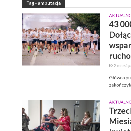
Tag - amputacja
AKTUALNO
43 00
Dołąc
wspar
ruch
2 miesią
Główna pul
zakończyła
AKTUALNO
Trzeci
Miesi