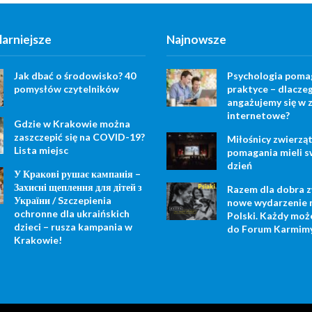
arniejsze
Najnowsze
Jak dbać o środowisko? 40
Psychologia poma
pomysłów czytelników
praktyce – dlacze
angażujemy się w z
internetowe?
Gdzie w Krakowie można
zaszczepić się na COVID-19?
Miłośnicy zwierząt
Lista miejsc
pomagania mieli s
dzień
У Кракові рушає кампанія –
Захисні щеплення для дітей з
Razem dla dobra z
України / Szczepienia
nowe wydarzenie 
ochronne dla ukraińskich
Polski. Każdy moż
dzieci – rusza kampania w
do Forum Karmimy
Krakowie!