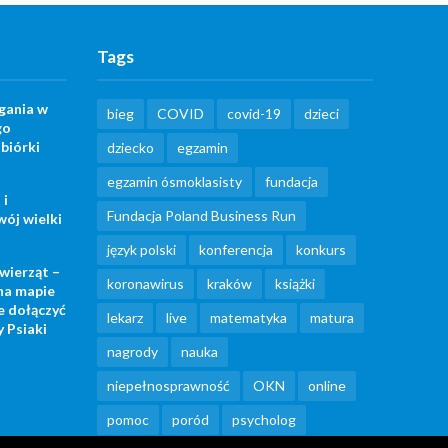
Tags
gania w
bieg
COVID
covid-19
dzieci
go
biórki
dziecko
egzamin
egzamin ósmoklasisty
fundacja
 i
Fundacja Poland Business Run
wój wielki
język polski
konferencja
konkurs
wierząt –
koronawirus
kraków
książki
na mapie
e dołączyć
lekarz
live
matematyka
matura
 Psiaki
nagrody
nauka
niepełnosprawność
OKN
online
pomoc
poród
psycholog