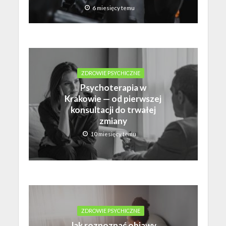
6 miesięcy temu
ZDROWIE PSYCHICZNE
Psychoterapia w
Krakowie — od pierwszej
konsultacji do trwałej
zmiany
10 miesięcy temu
ZDROWIE PSYCHICZNE
Jak rozpoznać objawy