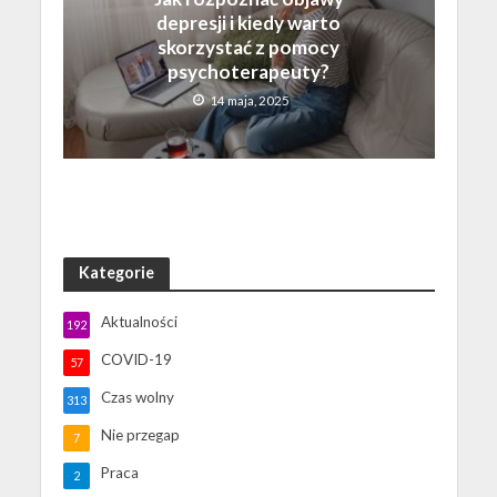
depresji i kiedy warto
skorzystać z pomocy
psychoterapeuty?
14 maja, 2025
Kategorie
Aktualności
192
COVID-19
57
Czas wolny
313
Nie przegap
7
Praca
2