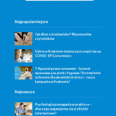
Najpopularniejsze
Jak dbać o środowisko? 40 pomysłów
czytelników
Gdzie w Krakowie można zaszczepić się na
COVID-19? Lista miejsc
У Кракові рушає кампанія – Захисні
щеплення для дітей з України / Szczepienia
ochronne dla ukraińskich dzieci – rusza
kampania w Krakowie!
Najnowsze
Psychologia pomagania w praktyce –
dlaczego angażujemy się w zbiórki
internetowe?