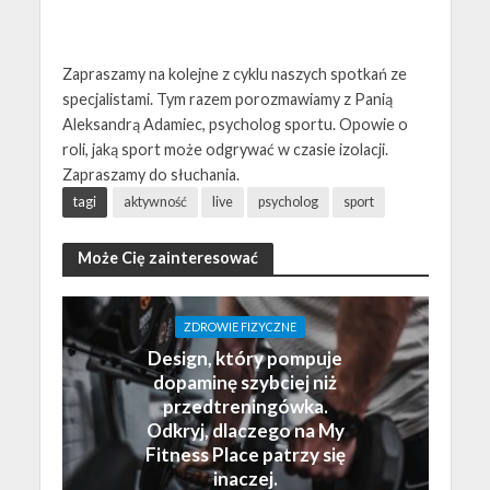
Zapraszamy na kolejne z cyklu naszych spotkań ze
specjalistami. Tym razem porozmawiamy z Panią
Aleksandrą Adamiec, psycholog sportu. Opowie o
roli, jaką sport może odgrywać w czasie izolacji.
Zapraszamy do słuchania.
tagi
aktywność
live
psycholog
sport
Może Cię zainteresować
ZDROWIE FIZYCZNE
Design, który pompuje
dopaminę szybciej niż
przedtreningówka.
Odkryj, dlaczego na My
Fitness Place patrzy się
inaczej.