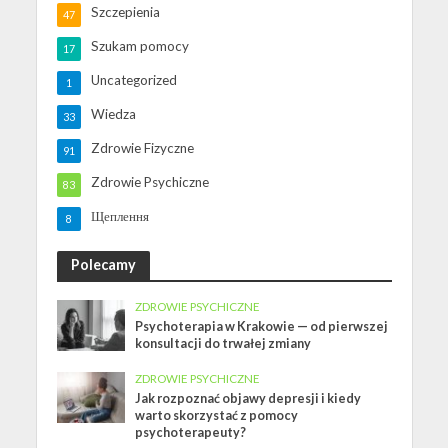
Szczepienia
47
Szukam pomocy
17
Uncategorized
1
Wiedza
33
Zdrowie Fizyczne
91
Zdrowie Psychiczne
83
Щеплення
8
Polecamy
ZDROWIE PSYCHICZNE
Psychoterapia w Krakowie — od pierwszej
konsultacji do trwałej zmiany
ZDROWIE PSYCHICZNE
Jak rozpoznać objawy depresji i kiedy
warto skorzystać z pomocy
psychoterapeuty?