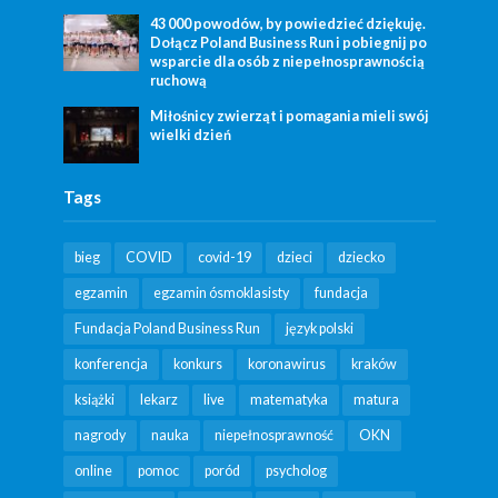
43 000 powodów, by powiedzieć dziękuję.
Dołącz Poland Business Run i pobiegnij po
wsparcie dla osób z niepełnosprawnością
ruchową
Miłośnicy zwierząt i pomagania mieli swój
wielki dzień
Tags
bieg
COVID
covid-19
dzieci
dziecko
egzamin
egzamin ósmoklasisty
fundacja
Fundacja Poland Business Run
język polski
konferencja
konkurs
koronawirus
kraków
książki
lekarz
live
matematyka
matura
nagrody
nauka
niepełnosprawność
OKN
online
pomoc
poród
psycholog