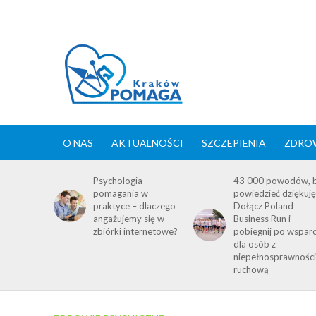
O NAS
AKTUALNOŚCI
SZCZEPIENIA
ZDROW
Psychologia
43 000 powodów, 
pomagania w
powiedzieć dziękuję
praktyce – dlaczego
Dołącz Poland
angażujemy się w
Business Run i
zbiórki internetowe?
pobiegnij po wsparc
dla osób z
niepełnosprawnośc
ruchową