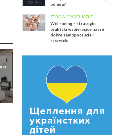
polega?
ZDROWIE PSYCHICZNE
Well-being – strategie i
praktyki wspierające nasze
dobre samopoczucie i
szczęście
a o
a