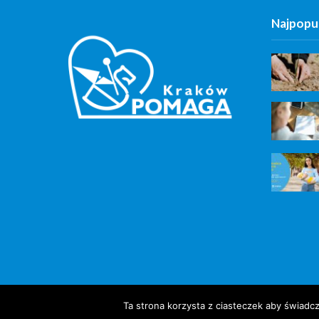
Najpopul
Ta strona korzysta z ciasteczek aby świadc