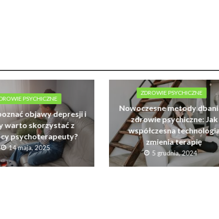
ZDROWIE PSYCHICZNE
DROWIE PSYCHICZNE
Nowoczesne metody dbani
poznać objawy depresji i
zdrowie psychiczne: Jak
y warto skorzystać z
współczesna technologi
cy psychoterapeuty?
zmienia terapię
14 maja, 2025
5 grudnia, 2024