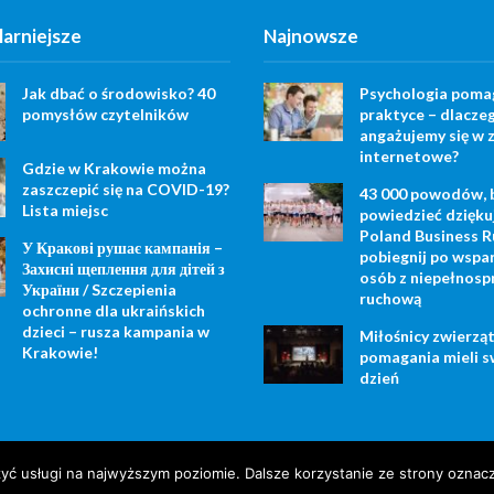
arniejsze
Najnowsze
Jak dbać o środowisko? 40
Psychologia poma
pomysłów czytelników
praktyce – dlacze
angażujemy się w z
internetowe?
Gdzie w Krakowie można
zaszczepić się na COVID-19?
43 000 powodów, 
Lista miejsc
powiedzieć dzięku
Poland Business R
У Кракові рушає кампанія –
pobiegnij po wspar
Захисні щеплення для дітей з
osób z niepełnosp
України / Szczepienia
ruchową
ochronne dla ukraińskich
dzieci – rusza kampania w
Miłośnicy zwierząt
Krakowie!
pomagania mieli s
dzień
zyć usługi na najwyższym poziomie. Dalsze korzystanie ze strony oznacz