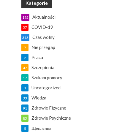
Kategorie
Aktualności
192
COVID-19
57
Czas wolny
313
Nie przegap
7
Praca
2
Szczepienia
47
Szukam pomocy
17
Uncategorized
1
Wiedza
33
Zdrowie Fizyczne
91
Zdrowie Psychiczne
83
Щеплення
8