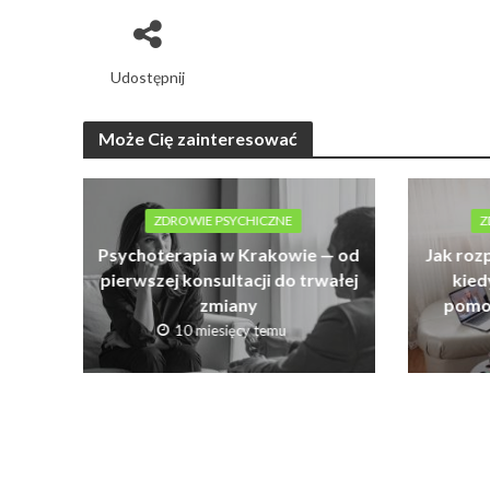
Udostępnij
Może Cię zainteresować
ZDROWIE PSYCHICZNE
Z
Psychoterapia w Krakowie — od
Jak roz
pierwszej konsultacji do trwałej
kied
zmiany
pomo
10 miesięcy temu