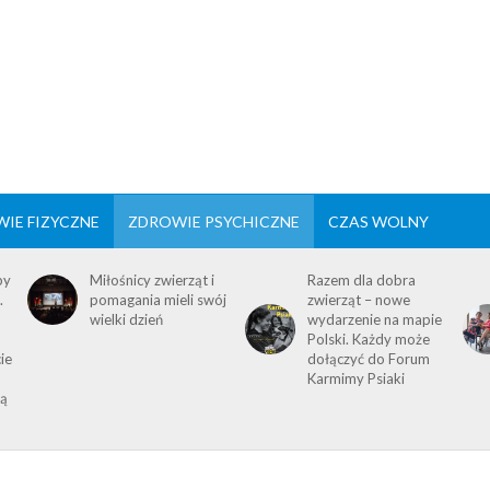
IE FIZYCZNE
ZDROWIE PSYCHICZNE
CZAS WOLNY
by
Miłośnicy zwierząt i
Razem dla dobra
.
pomagania mieli swój
zwierząt – nowe
wielki dzień
wydarzenie na mapie
Polski. Każdy może
ie
dołączyć do Forum
Karmimy Psiaki
ią