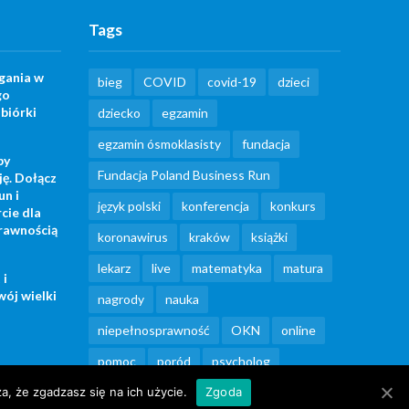
Tags
gania w
bieg
COVID
covid-19
dzieci
go
biórki
dziecko
egzamin
egzamin ósmoklasisty
fundacja
by
Fundacja Poland Business Run
ję. Dołącz
un i
język polski
konferencja
konkurs
cie dla
rawnością
koronawirus
kraków
książki
lekarz
live
matematyka
matura
 i
wój wielki
nagrody
nauka
niepełnosprawność
OKN
online
pomoc
poród
psycholog
a, że zgadzasz się na ich użycie.
rekomendacja
seniorzy
Zgoda
spacer