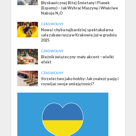
Błyskawicznej Bitej Śmietany i Pianek
(Espumy) – Jak Wybrać Maszynę i Właściwe
Naboje N₂O
CZAS WOLNY
Nowa i chyba najbardziej spektakularna
sala zabaw rusza w Krakowie już w grudniu
2025
CZAS WOLNY
Bieżnik świąteczny: mały akcent – wielki
efekt
CZAS WOLNY
Strzelectwo jako hobby: Jak znaleźć pasję i
rozwijać swoje umiejętności?