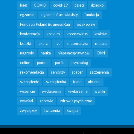
bieg
COVID
covid-19
dzieci
dziecko
egzamin
egzamin ósmoklasisty
fundacja
Fundacja Poland Business Run
język polski
konferencja
konkurs
koronawirus
kraków
książki
lekarz
live
matematyka
matura
nagrody
nauka
niepełnosprawność
OKN
online
pomoc
poród
psycholog
rekomendacja
seniorzy
spacer
szczepienia
szczepienie
szczepionka
teatr
ukraina
wsparcie
wydarzenia
wydarzenie
wyniki
wywiad
zdrowie
zdrowie psychiczne
zwycięzcy
ćwiczenia
święta
Copyright Fundacja Poland Business Run 2026 |