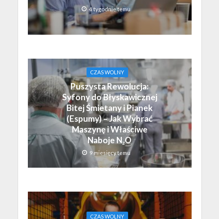
4 tygodnie temu
CZAS WOLNY
Puszysta Rewolucja:
Syfony do Błyskawicznej
Bitej Śmietany i Pianek
(Espumy) – Jak Wybrać
Maszynę i Właściwe
Naboje N₂O
9 miesięcy temu
CZAS WOLNY