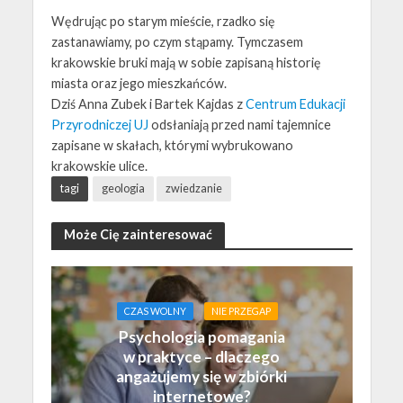
Wędrując po starym mieście, rzadko się
zastanawiamy, po czym stąpamy. Tymczasem
krakowskie bruki mają w sobie zapisaną historię
miasta oraz jego mieszkańców.
Dziś Anna Zubek i Bartek Kajdas z
Centrum Edukacji
Przyrodniczej UJ
odsłaniają przed nami tajemnice
zapisane w skałach, którymi wybrukowano
krakowskie ulice.
tagi
geologia
zwiedzanie
Może Cię zainteresować
CZAS WOLNY
NIE PRZEGAP
Psychologia pomagania
w praktyce – dlaczego
angażujemy się w zbiórki
internetowe?