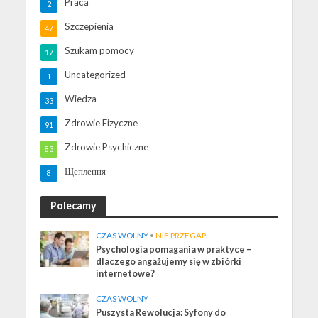
Praca
2
Szczepienia
47
Szukam pomocy
17
Uncategorized
1
Wiedza
33
Zdrowie Fizyczne
91
Zdrowie Psychiczne
83
Щеплення
8
Polecamy
CZAS WOLNY
•
NIE PRZEGAP
Psychologia pomagania w praktyce –
dlaczego angażujemy się w zbiórki
internetowe?
CZAS WOLNY
Puszysta Rewolucja: Syfony do