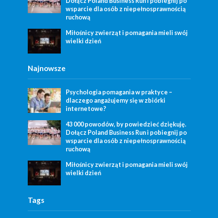
Dołącz Poland Business Run i pobiegnij po
wsparcie dla osób z niepełnosprawnością
ruchową
Miłośnicy zwierząt i pomagania mieli swój
wielki dzień
Najnowsze
Psychologia pomagania w praktyce –
dlaczego angażujemy się w zbiórki
internetowe?
43 000 powodów, by powiedzieć dziękuję.
Dołącz Poland Business Run i pobiegnij po
wsparcie dla osób z niepełnosprawnością
ruchową
Miłośnicy zwierząt i pomagania mieli swój
wielki dzień
Tags