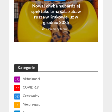
Nowa i chyba najbardziej
spektakularna sala zabaw
rusza w Krakowie już w
grudniu 2025
9 miesięcy temu
Kategorie
Aktualności
192
COVID-19
57
Czas wolny
313
Nie przegap
7