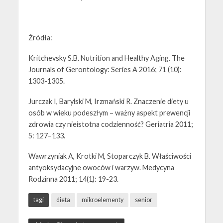
Źródła:
Kritchevsky S.B. Nutrition and Healthy Aging. The
Journals of Gerontology: Series A 2016; 71 (10):
1303-1305.
Jurczak I, Barylski M, Irzmański R. Znaczenie diety u
osób w wieku podeszłym – ważny aspekt prewencji
zdrowia czy nieistotna codzienność? Geriatria 2011;
5: 127–133.
Wawrzyniak A, Krotki M, Stoparczyk B. Właściwości
antyoksydacyjne owoców i warzyw. Medycyna
Rodzinna 2011; 14(1): 19-23.
tagi
dieta
mikroelementy
senior