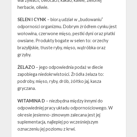
warzywach, owocach, kakao, kawie, zielonej
herbacie, oliwie.
SELEN I CYNK
–
biorą udział w ,,budowaniu”
odporności organizmu. Dobrym źródłem cynku jest
wołowina, czerwone mięso, pestki dyni oraz płatki
owsiane. Produkty bogate w selen to: orzechy
brazylijskie, tłuste ryby, mięso, wątróbka oraz
grzyby.
ŻELAZO
–
jego
odpowiednia podaż w diecie
zapobiega niedokrwistości. Źródła żelaza to:
podroby, mięso, ryby, drób, żółtko jaj​, kasza
gryczana.
WITAMINA D
–
niezbędna między innymi do
odpowiedniej pracy układu odpornościowego. W
okresie jesienno-zimowym zalecana jest jej
suplementacja, najlepiej po wcześniejszym
oznaczeniu jej poziomu z krwi.