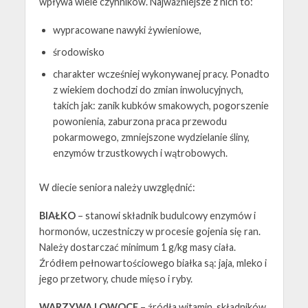
wpływa wiele czynników. Najważniejsze z nich to:
wypracowane nawyki żywieniowe,
środowisko
charakter wcześniej wykonywanej pracy. Ponadto
z wiekiem dochodzi do zmian inwolucyjnych,
takich jak: zanik kubków smakowych, pogorszenie
powonienia, zaburzona praca przewodu
pokarmowego, zmniejszone wydzielanie śliny,
enzymów trzustkowych i wątrobowych.
W diecie seniora należy uwzględnić:
BIAŁKO
–
stanowi składnik budulcowy enzymów i
hormonów, uczestniczy w procesie gojenia się ran.
Należy dostarczać minimum 1 g/kg masy ciała.
Źródłem pełnowartościowego białka są: jaja, mleko i
jego przetwory, chude mięso i ryby.
WARZYWA I OWOCE
–
źródła witamin, składników