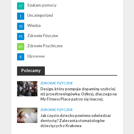
Szukam pomocy
17
Uncategorized
1
Wiedza
33
Zdrowie Fizyczne
91
Zdrowie Psychiczne
83
Щеплення
8
Polecamy
ZDROWIE FIZYCZNE
Design, który pompuje dopaminę szybciej
niż przedtreningówka. Odkryj, dlaczego na
My Fitness Place patrzy się inaczej.
ZDROWIE FIZYCZNE
Jak często dziecko powinno odwiedzać
dentystę? Zalecenia stomatologów
dziecięcych z Krakowa