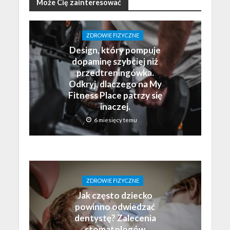
Może Cię zainteresować
ZDROWIE FIZYCZNE
Design, który pompuje
dopaminę szybciej niż
przedtreningówka.
Odkryj, dlaczego na My
Fitness Place patrzy się
inaczej.
6 miesięcy temu
ZDROWIE FIZYCZNE
Jak często dziecko
powinno odwiedzać
dentystę? Zalecenia
stomatologów