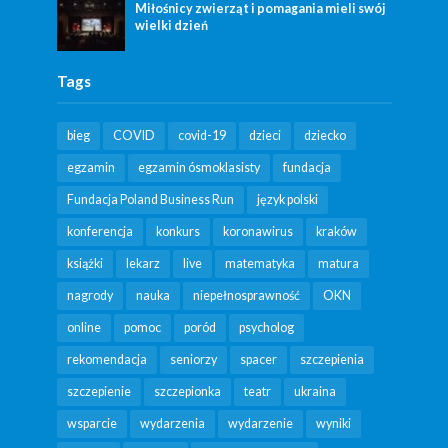
Miłośnicy zwierząt i pomagania mieli swój
wielki dzień
Tags
bieg
COVID
covid-19
dzieci
dziecko
egzamin
egzamin ósmoklasisty
fundacja
Fundacja Poland Business Run
język polski
konferencja
konkurs
koronawirus
kraków
książki
lekarz
live
matematyka
matura
nagrody
nauka
niepełnosprawność
OKN
online
pomoc
poród
psycholog
rekomendacja
seniorzy
spacer
szczepienia
szczepienie
szczepionka
teatr
ukraina
wsparcie
wydarzenia
wydarzenie
wyniki