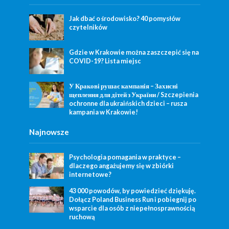
Jak dbać o środowisko? 40 pomysłów
czytelników
Gdzie w Krakowie można zaszczepić się na
COVID-19? Lista miejsc
У Кракові рушає кампанія – Захисні
щеплення для дітей з України / Szczepienia
ochronne dla ukraińskich dzieci – rusza
kampania w Krakowie!
Najnowsze
Psychologia pomagania w praktyce –
dlaczego angażujemy się w zbiórki
internetowe?
43 000 powodów, by powiedzieć dziękuję.
Dołącz Poland Business Run i pobiegnij po
wsparcie dla osób z niepełnosprawnością
ruchową