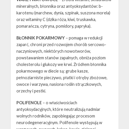
mineralnych, błonnika oraz antyoksydantów: b-
karotenu (marchew, dynia, szpinak, suszona morela)
oraz witaminy C (dzika róża, kiwi, truskawka,
pomarańcza, cytryna, pomidory, papryka).
BŁONNIK POKARMOWY
–
pomaga w redukcji
zaparć, chroni przed rozwojem chorób sercowo-
naczyniowych, niektórych nowotworów,
powstawaniem stanów zapalnych, obniża poziom
cholesterolu i glukozy we krwi. Źródłem błonnika
pokarmowego w diecie są: grube kasze,
pełnoziarniste pieczywo, płatki i otręby zbożowe,
owoce i warzywa, nasiona roślin strączkowych,
orzechy i pestki.
POLIFENOLE
–
o właściwościach
antyoksydacyjnych, które neutralizują nadmiar
wolnych rodników, zapobiegając procesom
neurodegeneracyjnym. Polifenole występują w