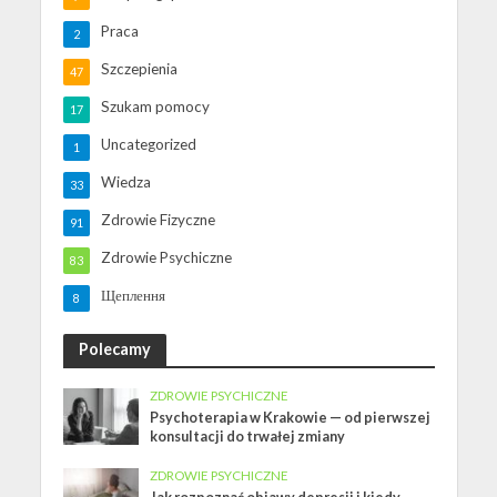
Praca
2
Szczepienia
47
Szukam pomocy
17
Uncategorized
1
Wiedza
33
Zdrowie Fizyczne
91
Zdrowie Psychiczne
83
Щеплення
8
Polecamy
ZDROWIE PSYCHICZNE
Psychoterapia w Krakowie — od pierwszej
konsultacji do trwałej zmiany
ZDROWIE PSYCHICZNE