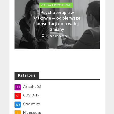
ZDROWIE PSYCHICZNE
Psychoterapia w
Krakowie — od pierwszej
konsultacji do trwałej
zmiany
10 miesięcy temu
Kategorie
Aktualności
192
COVID-19
57
Czas wolny
313
Nie przegap
7