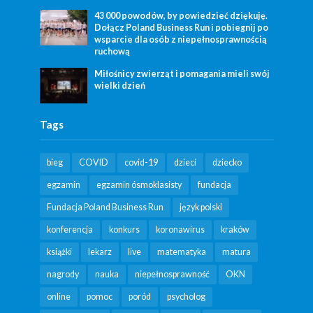
43 000 powodów, by powiedzieć dziękuję.
Dołącz Poland Business Run i pobiegnij po
wsparcie dla osób z niepełnosprawnością
ruchową
Miłośnicy zwierząt i pomagania mieli swój
wielki dzień
Tags
bieg
COVID
covid-19
dzieci
dziecko
egzamin
egzamin ósmoklasisty
fundacja
Fundacja Poland Business Run
język polski
konferencja
konkurs
koronawirus
kraków
książki
lekarz
live
matematyka
matura
nagrody
nauka
niepełnosprawność
OKN
online
pomoc
poród
psycholog