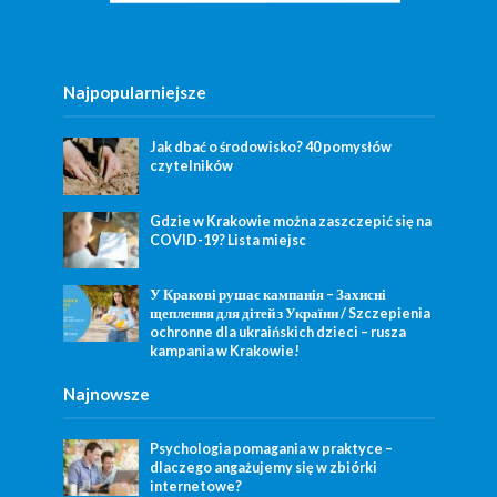
Najpopularniejsze
Jak dbać o środowisko? 40 pomysłów
czytelników
Gdzie w Krakowie można zaszczepić się na
COVID-19? Lista miejsc
У Кракові рушає кампанія – Захисні
щеплення для дітей з України / Szczepienia
ochronne dla ukraińskich dzieci – rusza
kampania w Krakowie!
Najnowsze
Psychologia pomagania w praktyce –
dlaczego angażujemy się w zbiórki
internetowe?