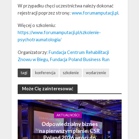
W przypadku chęci uczestnictwa należy dokonać
rejestracji poprzez stronę:
www.forumamputacji.pl
.
Więcej o szkoleniu:
https://www.forumamputacji.pl/szkolenie-
psychotraumatologia/
Organizatorzy:
Fundacja Centrum Rehabilitacji
Znowu w Biegu
,
Fundacja Poland Business Run
tagi
konferencja
szkolenie
wydarzenie
Może Cię zainteresować
AKTUALNOŚCI
Odpowiedzialny biznes
na pierwszym planie. CSR
Poland 2026 wróci do