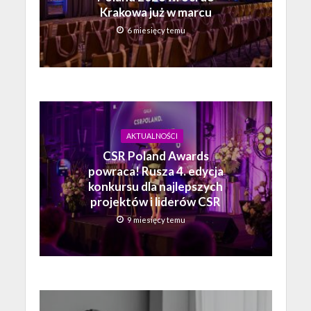
Krakowa już w marcu
6 miesięcy temu
AKTUALNOŚCI
CSR Poland Awards
powraca! Rusza 4. edycja
konkursu dla najlepszych
projektów i liderów CSR
9 miesięcy temu