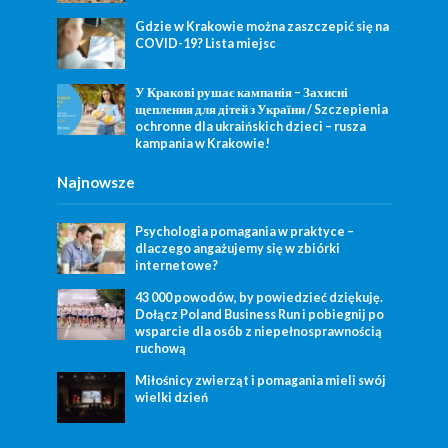
Gdzie w Krakowie można zaszczepić się na
COVID-19? Lista miejsc
У Кракові рушає кампанія – Захисні
щеплення для дітей з України / Szczepienia
ochronne dla ukraińskich dzieci – rusza
kampania w Krakowie!
Najnowsze
Psychologia pomagania w praktyce –
dlaczego angażujemy się w zbiórki
internetowe?
43 000 powodów, by powiedzieć dziękuję.
Dołącz Poland Business Run i pobiegnij po
wsparcie dla osób z niepełnosprawnością
ruchową
Miłośnicy zwierząt i pomagania mieli swój
wielki dzień