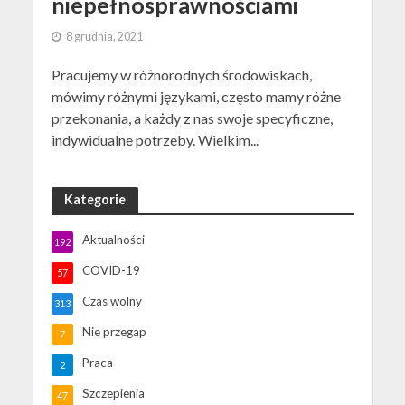
niepełnosprawnościami
8 grudnia, 2021
Pracujemy w różnorodnych środowiskach,
mówimy różnymi językami, często mamy różne
przekonania, a każdy z nas swoje specyficzne,
indywidualne potrzeby. Wielkim...
Kategorie
Aktualności
192
COVID-19
57
Czas wolny
313
Nie przegap
7
Praca
2
Szczepienia
47