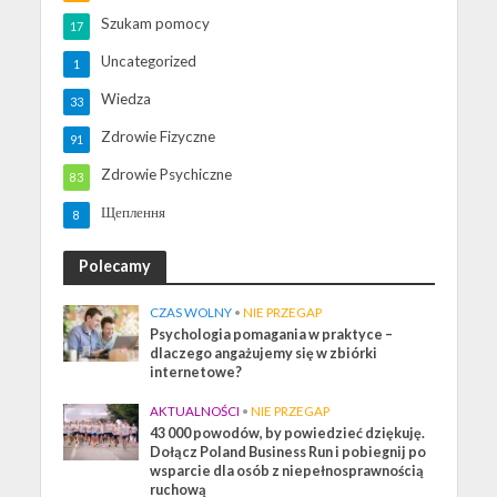
Szukam pomocy
17
Uncategorized
1
Wiedza
33
Zdrowie Fizyczne
91
Zdrowie Psychiczne
83
Щеплення
8
Polecamy
CZAS WOLNY
•
NIE PRZEGAP
Psychologia pomagania w praktyce –
dlaczego angażujemy się w zbiórki
internetowe?
AKTUALNOŚCI
•
NIE PRZEGAP
43 000 powodów, by powiedzieć dziękuję.
Dołącz Poland Business Run i pobiegnij po
wsparcie dla osób z niepełnosprawnością
ruchową