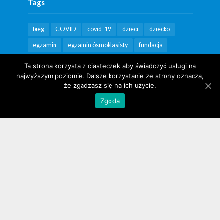
Tags
bieg
COVID
covid-19
dzieci
dziecko
egzamin
egzamin ósmoklasisty
fundacja
Fundacja Poland Business Run
język polski
Ta strona korzysta z ciasteczek aby świadczyć usługi na
najwyższym poziomie. Dalsze korzystanie ze strony oznacza,
konferencja
konkurs
koronawirus
kraków
że zgadzasz się na ich użycie.
książki
lekarz
live
matematyka
matura
Zgoda
nagrody
nauka
niepełnosprawność
OKN
online
pomoc
poród
psycholog
rekomendacja
seniorzy
spacer
szczepienia
szczepienie
szczepionka
teatr
ukraina
wsparcie
wydarzenia
wydarzenie
wyniki
wywiad
zdrowie
zdrowie psychiczne
zwycięzcy
ćwiczenia
święta