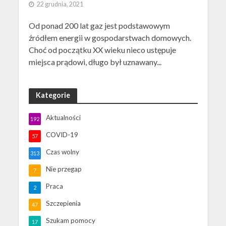
22 grudnia, 2021
Od ponad 200 lat gaz jest podstawowym
źródłem energii w gospodarstwach domowych.
Choć od początku XX wieku nieco ustępuje
miejsca prądowi, długo był uznawany...
Kategorie
Aktualności
192
COVID-19
57
Czas wolny
313
Nie przegap
7
Praca
2
Szczepienia
47
Szukam pomocy
17