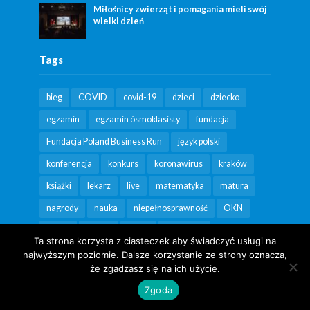
Miłośnicy zwierząt i pomagania mieli swój
wielki dzień
Tags
bieg
COVID
covid-19
dzieci
dziecko
egzamin
egzamin ósmoklasisty
fundacja
Fundacja Poland Business Run
język polski
konferencja
konkurs
koronawirus
kraków
książki
lekarz
live
matematyka
matura
nagrody
nauka
niepełnosprawność
OKN
online
pomoc
poród
psycholog
Ta strona korzysta z ciasteczek aby świadczyć usługi na
rekomendacja
seniorzy
spacer
szczepienia
najwyższym poziomie. Dalsze korzystanie ze strony oznacza,
że zgadzasz się na ich użycie.
szczepienie
szczepionka
teatr
ukraina
Zgoda
wsparcie
wydarzenia
wydarzenie
wyniki