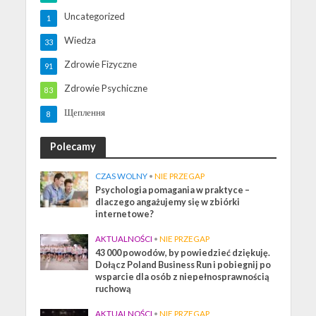
Uncategorized
1
Wiedza
33
Zdrowie Fizyczne
91
Zdrowie Psychiczne
83
Щеплення
8
Polecamy
CZAS WOLNY
•
NIE PRZEGAP
Psychologia pomagania w praktyce –
dlaczego angażujemy się w zbiórki
internetowe?
AKTUALNOŚCI
•
NIE PRZEGAP
43 000 powodów, by powiedzieć dziękuję.
Dołącz Poland Business Run i pobiegnij po
wsparcie dla osób z niepełnosprawnością
ruchową
AKTUALNOŚCI
•
NIE PRZEGAP