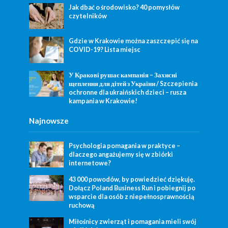
Jak dbać o środowisko? 40 pomysłów
czytelników
Gdzie w Krakowie można zaszczepić się na
COVID-19? Lista miejsc
У Кракові рушає кампанія – Захисні
щеплення для дітей з України / Szczepienia
ochronne dla ukraińskich dzieci – rusza
kampania w Krakowie!
Najnowsze
Psychologia pomagania w praktyce –
dlaczego angażujemy się w zbiórki
internetowe?
43 000 powodów, by powiedzieć dziękuję.
Dołącz Poland Business Run i pobiegnij po
wsparcie dla osób z niepełnosprawnością
ruchową
Miłośnicy zwierząt i pomagania mieli swój