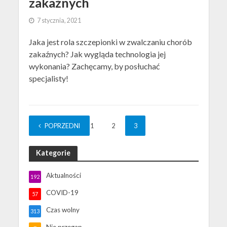
zakaźnych
7 stycznia, 2021
Jaka jest rola szczepionki w zwalczaniu chorób
zakaźnych? Jak wygląda technologia jej
wykonania? Zachęcamy, by posłuchać
specjalisty!
POPRZEDNI
1
2
3
Kategorie
Aktualności
192
COVID-19
57
Czas wolny
313