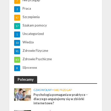
Nie przegap
7
Praca
2
Szczepienia
47
Szukam pomocy
17
Uncategorized
1
Wiedza
33
Zdrowie Fizyczne
91
Zdrowie Psychiczne
83
Щеплення
8
Polecamy
CZAS WOLNY
•
NIE PRZEGAP
Psychologia pomagania w praktyce –
dlaczego angażujemy się w zbiórki
internetowe?