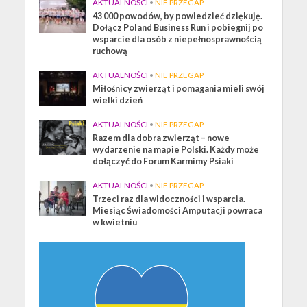
AKTUALNOŚCI
•
NIE PRZEGAP
43 000 powodów, by powiedzieć dziękuję.
Dołącz Poland Business Run i pobiegnij po
wsparcie dla osób z niepełnosprawnością
ruchową
AKTUALNOŚCI
•
NIE PRZEGAP
Miłośnicy zwierząt i pomagania mieli swój
wielki dzień
AKTUALNOŚCI
•
NIE PRZEGAP
Razem dla dobra zwierząt – nowe
wydarzenie na mapie Polski. Każdy może
dołączyć do Forum Karmimy Psiaki
AKTUALNOŚCI
•
NIE PRZEGAP
Trzeci raz dla widoczności i wsparcia.
Miesiąc Świadomości Amputacji powraca
w kwietniu