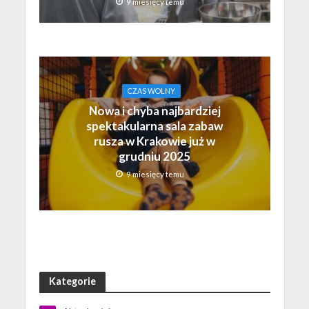
9 miesięcy temu
CZAS WOLNY
Nowa i chyba najbardziej
spektakularna sala zabaw
rusza w Krakowie już w
grudniu 2025
9 miesięcy temu
Kategorie