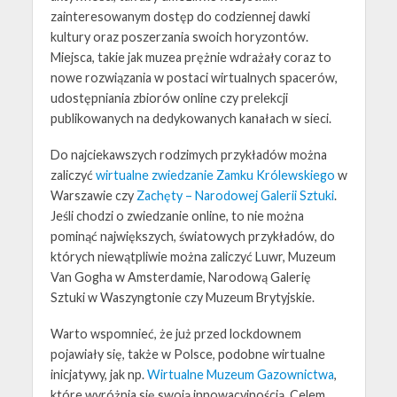
zainteresowanym dostęp do codziennej dawki
kultury oraz poszerzania swoich horyzontów.
Miejsca, takie jak muzea prężnie wdrażały coraz to
nowe rozwiązania w
postaci wirtualnych spacerów,
udostępniania zbiorów online czy prelekcji
publikowanych na dedykowanych kanałach w sieci.
Do najciekawszych rodzimych przykładów można
zaliczyć
wirtualne zwiedzanie Zamku Królewskiego
w
Warszawie czy
Zachęty – Narodowej Galerii Sztuki
.
Jeśli chodzi o zwiedzanie online, to nie można
pominąć największych, światowych przykładów, do
których niewątpliwie można zaliczyć Luwr, Muzeum
Van Gogha w Amsterdamie, Narodową Galerię
Sztuki w Waszyngtonie czy Muzeum Brytyjskie.
Warto wspomnieć, że już przed lockdownem
pojawiały się, także w Polsce, podobne wirtualne
inicjatywy, jak np.
Wirtualne Muzeum Gazownictwa
,
które
wyróżnia się swoją innowacyjnością. Celem