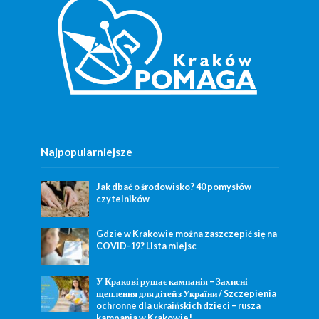
Najpopularniejsze
Jak dbać o środowisko? 40 pomysłów
czytelników
Gdzie w Krakowie można zaszczepić się na
COVID-19? Lista miejsc
У Кракові рушає кампанія – Захисні
щеплення для дітей з України / Szczepienia
ochronne dla ukraińskich dzieci – rusza
kampania w Krakowie!