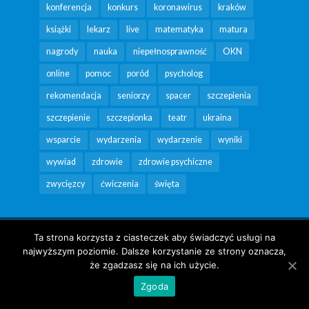
konferencja
konkurs
koronawirus
kraków
książki
lekarz
live
matematyka
matura
nagrody
nauka
niepełnosprawność
OKN
online
pomoc
poród
psycholog
rekomendacja
seniorzy
spacer
szczepienia
szczepienie
szczepionka
teatr
ukraina
wsparcie
wydarzenia
wydarzenie
wyniki
wywiad
zdrowie
zdrowie psychiczne
zwycięzcy
ćwiczenia
święta
Copyright Fundacja Poland Business Run 2026 |
Ta strona korzysta z ciasteczek aby świadczyć usługi na
kontakt@krakowpomaga.pl
|
DEKLARACJA
najwyższym poziomie. Dalsze korzystanie ze strony oznacza,
DOSTĘPNOŚCI
że zgadzasz się na ich użycie.
Zgoda