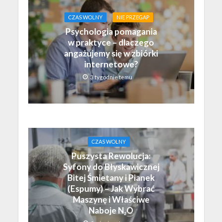
CZAS WOLNY
NIE PRZEGAP
Psychologia pomagania
w praktyce – dlaczego
angażujemy się w zbiórki
internetowe?
3 tygodnie temu
CZAS WOLNY
Puszysta Rewolucja:
Syfony do Błyskawicznej
Bitej Śmietany i Pianek
(Espumy) – Jak Wybrać
Maszynę i Właściwe
Naboje N₂O