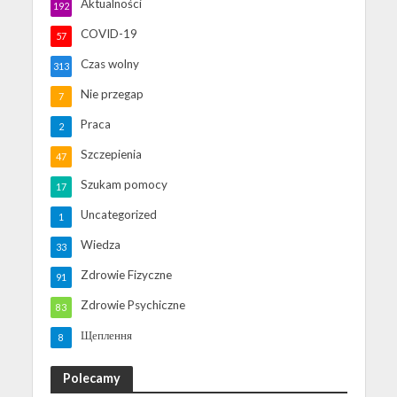
Aktualności
192
COVID-19
57
Czas wolny
313
Nie przegap
7
Praca
2
Szczepienia
47
Szukam pomocy
17
Uncategorized
1
Wiedza
33
Zdrowie Fizyczne
91
Zdrowie Psychiczne
83
Щеплення
8
Polecamy