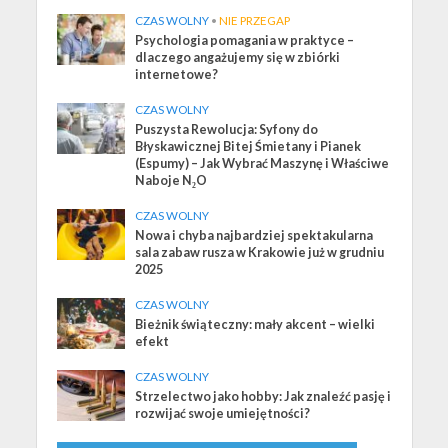
CZAS WOLNY
•
NIE PRZEGAP
Psychologia pomagania w praktyce –
dlaczego angażujemy się w zbiórki
internetowe?
CZAS WOLNY
Puszysta Rewolucja: Syfony do
Błyskawicznej Bitej Śmietany i Pianek
(Espumy) – Jak Wybrać Maszynę i Właściwe
Naboje N₂O
CZAS WOLNY
Nowa i chyba najbardziej spektakularna
sala zabaw rusza w Krakowie już w grudniu
2025
CZAS WOLNY
Bieżnik świąteczny: mały akcent – wielki
efekt
CZAS WOLNY
Strzelectwo jako hobby: Jak znaleźć pasję i
rozwijać swoje umiejętności?