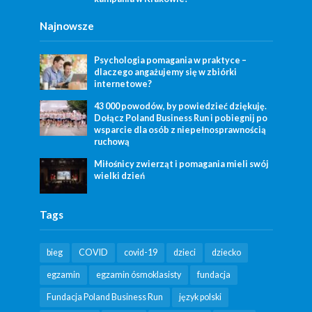
Najnowsze
Psychologia pomagania w praktyce –
dlaczego angażujemy się w zbiórki
internetowe?
43 000 powodów, by powiedzieć dziękuję.
Dołącz Poland Business Run i pobiegnij po
wsparcie dla osób z niepełnosprawnością
ruchową
Miłośnicy zwierząt i pomagania mieli swój
wielki dzień
Tags
bieg
COVID
covid-19
dzieci
dziecko
egzamin
egzamin ósmoklasisty
fundacja
Fundacja Poland Business Run
język polski