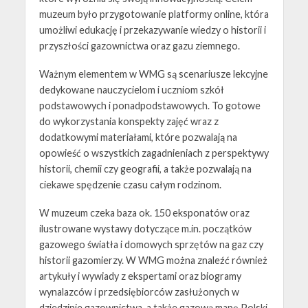
muzeum było przygotowanie platformy online, która
umożliwi edukację i przekazywanie wiedzy o historii i
przyszłości gazownictwa oraz gazu ziemnego.
Ważnym elementem w WMG są scenariusze lekcyjne
dedykowane nauczycielom i uczniom szkół
podstawowych i ponadpodstawowych. To gotowe
do wykorzystania konspekty zajęć wraz z
dodatkowymi materiałami, które pozwalają na
opowieść o wszystkich zagadnieniach z perspektywy
historii, chemii czy geografii, a także pozwalają na
ciekawe spędzenie czasu całym rodzinom.
W muzeum czeka baza ok. 150 eksponatów oraz
ilustrowane wystawy dotyczące m.in. początków
gazowego światła i domowych sprzętów na gaz czy
historii gazomierzy. W WMG można znaleźć również
artykuły i wywiady z ekspertami oraz biogramy
wynalazców i przedsiębiorców zasłużonych w
dziedzinie gazownictwa, a także gazową mapę Polski.