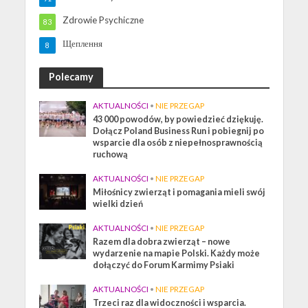
Zdrowie Psychiczne
83
Щеплення
8
Polecamy
AKTUALNOŚCI
•
NIE PRZEGAP
43 000 powodów, by powiedzieć dziękuję.
Dołącz Poland Business Run i pobiegnij po
wsparcie dla osób z niepełnosprawnością
ruchową
AKTUALNOŚCI
•
NIE PRZEGAP
Miłośnicy zwierząt i pomagania mieli swój
wielki dzień
AKTUALNOŚCI
•
NIE PRZEGAP
Razem dla dobra zwierząt – nowe
wydarzenie na mapie Polski. Każdy może
dołączyć do Forum Karmimy Psiaki
AKTUALNOŚCI
•
NIE PRZEGAP
Trzeci raz dla widoczności i wsparcia.