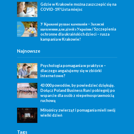
Gdzie w Krakowie można zaszczepić się na
COVID-19? Lista miejsc
У Кракові рушає кампанія – Захисні
щеплення для дітей з України / Szczepienia
ochronne dla ukraińskich dzieci – rusza
kampania w Krakowie!
Najnowsze
Psychologia pomagania w praktyce –
dlaczego angażujemy się w zbiórki
internetowe?
43 000 powodów, by powiedzieć dziękuję.
Dołącz Poland Business Run i pobiegnij po
wsparcie dla osób z niepełnosprawnością
ruchową
Miłośnicy zwierząt i pomagania mieli swój
wielki dzień
Tags