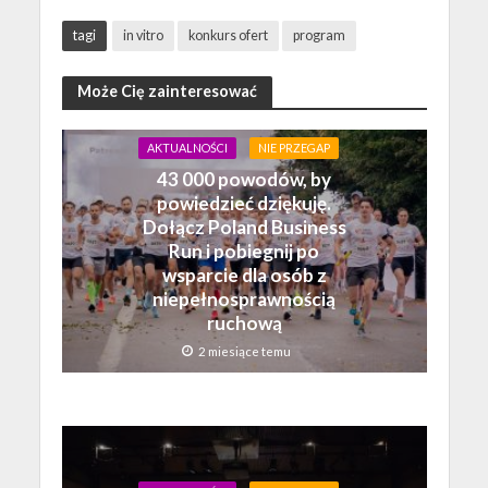
tagi
in vitro
konkurs ofert
program
Może Cię zainteresować
AKTUALNOŚCI
NIE PRZEGAP
43 000 powodów, by
powiedzieć dziękuję.
Dołącz Poland Business
Run i pobiegnij po
wsparcie dla osób z
niepełnosprawnością
ruchową
2 miesiące temu