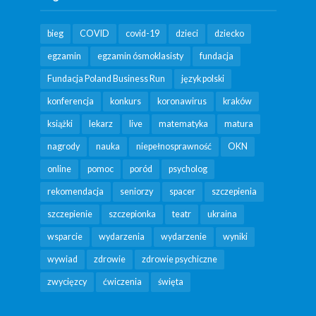
bieg
COVID
covid-19
dzieci
dziecko
egzamin
egzamin ósmoklasisty
fundacja
Fundacja Poland Business Run
język polski
konferencja
konkurs
koronawirus
kraków
książki
lekarz
live
matematyka
matura
nagrody
nauka
niepełnosprawność
OKN
online
pomoc
poród
psycholog
rekomendacja
seniorzy
spacer
szczepienia
szczepienie
szczepionka
teatr
ukraina
wsparcie
wydarzenia
wydarzenie
wyniki
wywiad
zdrowie
zdrowie psychiczne
zwycięzcy
ćwiczenia
święta