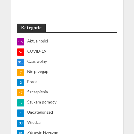
Kategorie
Aktualności
192
COVID-19
57
Czas wolny
313
Nie przegap
7
Praca
2
Szczepienia
47
Szukam pomocy
17
Uncategorized
1
Wiedza
33
Zdrowie Fizyczne
91