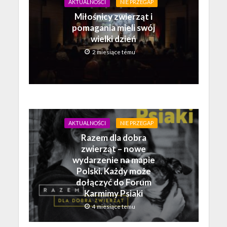
AKTUALNOŚCI
NIE PRZEGAP
Miłośnicy zwierząt i
pomagania mieli swój
wielki dzień
2 miesiące temu
AKTUALNOŚCI
NIE PRZEGAP
Razem dla dobra
zwierząt – nowe
wydarzenie na mapie
Polski. Każdy może
dołączyć do Forum
Karmimy Psiaki
4 miesiące temu