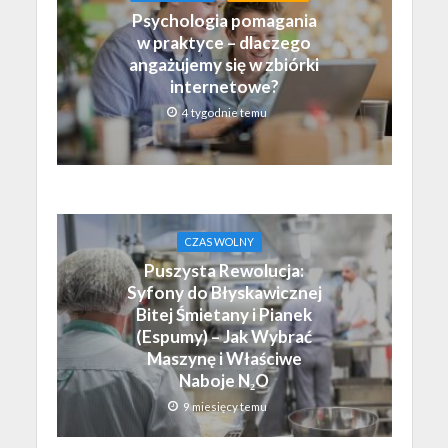
Psychologia pomagania
w praktyce – dlaczego
angażujemy się w zbiórki
internetowe?
4 tygodnie temu
CZAS WOLNY
Puszysta Rewolucja:
Syfony do Błyskawicznej
Bitej Śmietany i Pianek
(Espumy) – Jak Wybrać
Maszynę i Właściwe
Naboje N₂O
9 miesięcy temu