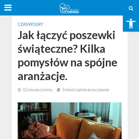
Otwórz pasek narzędzi
CZAS WOLNY
Jak łączyć poszewki
świąteczne? Kilka
pomysłów na spójne
aranżacje.
11 miesięcy temu
3 minut zajmie przeczytanie