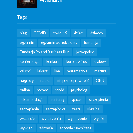
wielki dzień
Tags
bieg
COVID
covid-19
dzieci
dziecko
egzamin
egzamin ósmoklasisty
fundacja
Fundacja Poland Business Run
język polski
konferencja
konkurs
koronawirus
kraków
książki
lekarz
live
matematyka
matura
nagrody
nauka
niepełnosprawność
OKN
online
pomoc
poród
psycholog
rekomendacja
seniorzy
spacer
szczepienia
szczepienie
szczepionka
teatr
ukraina
wsparcie
wydarzenia
wydarzenie
wyniki
wywiad
zdrowie
zdrowie psychiczne