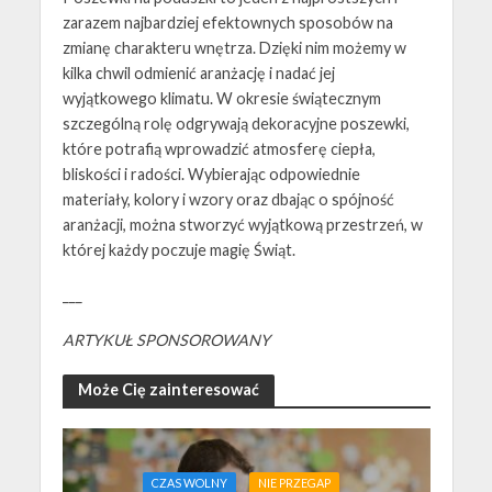
zarazem najbardziej efektownych sposobów na
zmianę charakteru wnętrza. Dzięki nim możemy w
kilka chwil odmienić aranżację i nadać jej
wyjątkowego klimatu. W okresie świątecznym
szczególną rolę odgrywają dekoracyjne poszewki,
które potrafią wprowadzić atmosferę ciepła,
bliskości i radości. Wybierając odpowiednie
materiały, kolory i wzory oraz dbając o spójność
aranżacji, można stworzyć wyjątkową przestrzeń, w
której każdy poczuje magię Świąt.
___
ARTYKUŁ SPONSOROWANY
Może Cię zainteresować
CZAS WOLNY
NIE PRZEGAP