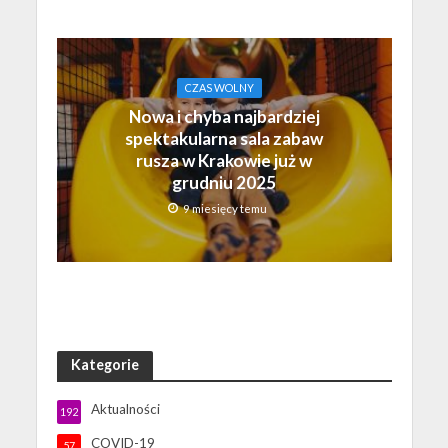
CZAS WOLNY
Nowa i chyba najbardziej
spektakularna sala zabaw
rusza w Krakowie już w
grudniu 2025
9 miesięcy temu
Kategorie
Aktualności
192
COVID-19
57