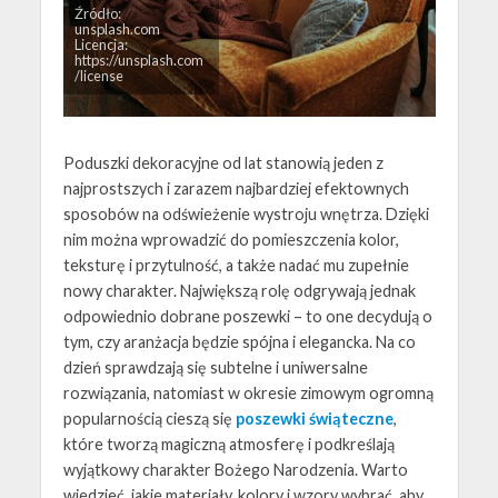
Źródło:
unsplash.com
Licencja:
https://unsplash.com
/license
Poduszki dekoracyjne od lat stanowią jeden z
najprostszych i zarazem najbardziej efektownych
sposobów na odświeżenie wystroju wnętrza. Dzięki
nim można wprowadzić do pomieszczenia kolor,
teksturę i przytulność, a także nadać mu zupełnie
nowy charakter. Największą rolę odgrywają jednak
odpowiednio dobrane poszewki – to one decydują o
tym, czy aranżacja będzie spójna i elegancka. Na co
dzień sprawdzają się subtelne i uniwersalne
rozwiązania, natomiast w okresie zimowym ogromną
popularnością cieszą się
poszewki świąteczne
,
które tworzą magiczną atmosferę i podkreślają
wyjątkowy charakter Bożego Narodzenia. Warto
wiedzieć, jakie materiały, kolory i wzory wybrać, aby