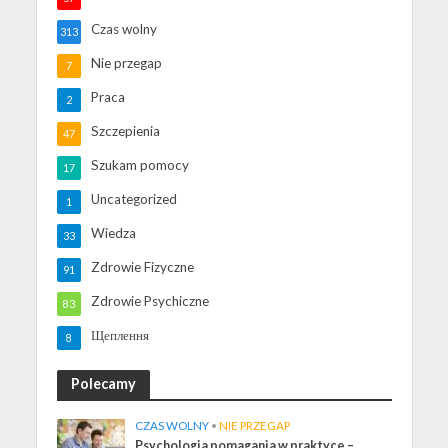
Czas wolny
313
Nie przegap
7
Praca
2
Szczepienia
47
Szukam pomocy
17
Uncategorized
1
Wiedza
33
Zdrowie Fizyczne
91
Zdrowie Psychiczne
83
Щеплення
8
Polecamy
CZAS WOLNY
•
NIE PRZEGAP
Psychologia pomagania w praktyce –