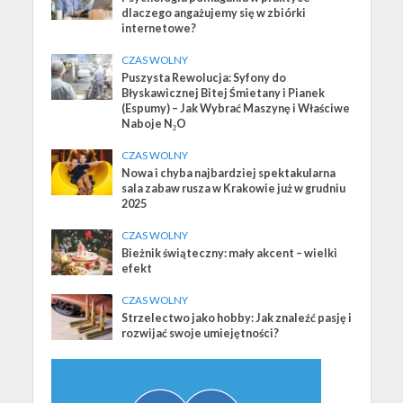
dlaczego angażujemy się w zbiórki
internetowe?
CZAS WOLNY
Puszysta Rewolucja: Syfony do
Błyskawicznej Bitej Śmietany i Pianek
(Espumy) – Jak Wybrać Maszynę i Właściwe
Naboje N₂O
CZAS WOLNY
Nowa i chyba najbardziej spektakularna
sala zabaw rusza w Krakowie już w grudniu
2025
CZAS WOLNY
Bieżnik świąteczny: mały akcent – wielki
efekt
CZAS WOLNY
Strzelectwo jako hobby: Jak znaleźć pasję i
rozwijać swoje umiejętności?